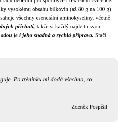
 řadu benefitů pro sportovce i rekreační cvičence.
ky vysokému obsahu bílkovin (až 80 g na 100 g)
bsahuje všechny esenciální aminokyseliny, včetně
dných příchutí,
takže si každý najde tu svou
odou je i jeho snadná a rychlá příprava.
Stačí
nguje. Po tréninku mi dodá všechno, co
Zdeněk Pospíšil