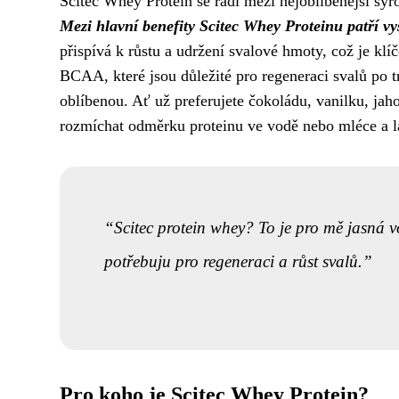
Scitec Whey Protein se řadí mezi nejoblíbenější syr
Mezi hlavní benefity Scitec Whey Proteinu patří vy
přispívá k růstu a udržení svalové hmoty, což je kl
BCAA, které jsou důležité pro regeneraci svalů po 
oblíbenou. Ať už preferujete čokoládu, vanilku, jah
rozmíchat odměrku proteinu ve vodě nebo mléce a la
Scitec protein whey? To je pro mě jasná 
potřebuju pro regeneraci a růst svalů.
Pro koho je Scitec Whey Protein?