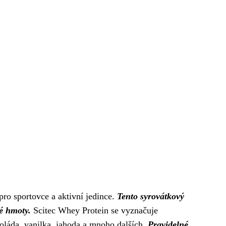
pro sportovce a aktivní jedince.
Tento syrovátkový
vé hmoty.
Scitec Whey Protein se vyznačuje
koláda, vanilka, jahoda a mnoho dalších.
Pravidelné