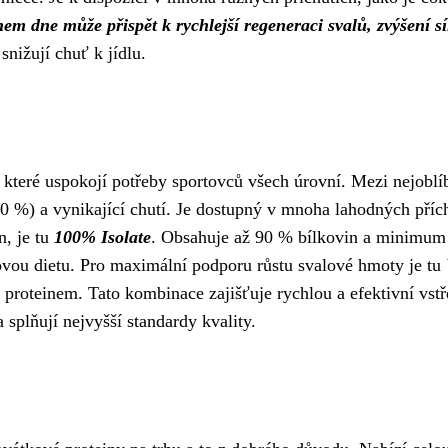
 dne může přispět k rychlejší regeneraci svalů, zvýšení síly
snižují chuť k jídlu.
, které uspokojí potřeby sportovců všech úrovní. Mezi nejoblí
 %) a vynikající chutí. Je dostupný v mnoha lahodných přích
in, je tu
100% Isolate
. Obsahuje až 90 % bílkovin a minimum tu
dovou dietu. Pro maximální podporu růstu svalové hmoty je tu
roteinem. Tato kombinace zajišťuje rychlou a efektivní vstř
 splňují nejvyšší standardy kvality.