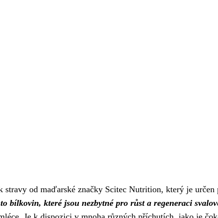
 stravy od maďarské značky Scitec Nutrition, který je určen 
to bílkovin, které jsou nezbytné pro růst a regeneraci svalo
mléce. Je k dispozici v mnoha různých příchutích, jako je čo