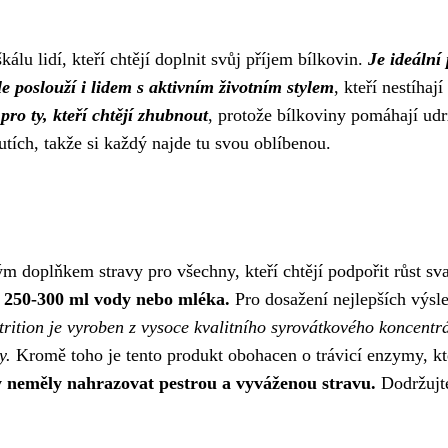
álu lidí, kteří chtějí doplnit svůj příjem bílkovin.
Je ideální
e poslouží i lidem s aktivním životním stylem
, kteří nestíha
pro ty, kteří chtějí zhubnout
, protože bílkoviny pomáhají udr
ích, takže si každý najde tu svou oblíbenou.
m doplňkem stravy pro všechny, kteří chtějí podpořit růst sva
 250-300 ml vody nebo mléka.
Pro dosažení nejlepších výsl
rition je vyroben z vysoce kvalitního syrovátkového koncentr
y.
Kromě toho je tento produkt obohacen o trávicí enzymy, kter
y neměly nahrazovat pestrou a vyváženou stravu.
Dodržujte