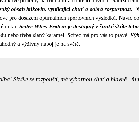
ovátkové proteiny na trhu a to z dobrého důvodu. Nabízí celou
soký obsah bílkovin, vynikající chuť a dobrá rozpustnost.
Dí
íčové pro dosažení optimálních sportovních výsledků. Navíc o
tréninku.
Scitec Whey Protein je dostupný v široké škále laho
odu nebo třeba slaný karamel, Scitec má pro vás to pravé.
Výh
hodný a výživný nápoj je na světě.
volba! Skvěle se rozpouští, má výbornou chuť a hlavně - fu