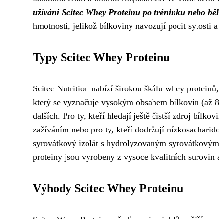
užívání Scitec Whey Proteinu po tréninku nebo během
hmotnosti, jelikož bílkoviny navozují pocit sytosti a 
Typy Scitec Whey Proteinu
Scitec Nutrition nabízí širokou škálu whey proteinů
který se vyznačuje vysokým obsahem bílkovin (až 80
dalších. Pro ty, kteří hledají ještě čistší zdroj bílkov
zažíváním nebo pro ty, kteří dodržují nízkosachari
syrovátkový izolát s hydrolyzovaným syrovátkovým p
proteiny jsou vyrobeny z vysoce kvalitních surovin a
Výhody Scitec Whey Proteinu