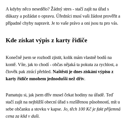
A kdyby něco nesedělo? Žádný stres - stačí zajít na úřad s
důkazy a požádat o opravu. Úředníci musí vaši žádost prověřit a
případné chyby napravit. Je to vaše právo a oni jsou tu pro vás.
Kde získat výpis z karty řidiče
Konečně jsem se rozhodl zjistit, kolik mám vlastně bodů na
kontě. Víte, jak to chodí - občas nějaká ta pokuta za rychlost, a
člověk pak ztrácí přehled.
Naštěstí je dnes získání výpisu z
karty řidiče mnohem jednodušší než dřív
.
Pamatuju si, jak jsem dřív musel čekat hodiny na úřadě. Teď
stačí zajít na nejbližší obecní úřad s rozšířenou působností, mít u
sebe občanku a stovku v kapse.
Jo, těch 100 Kč je fakt příjemná
cena za klid v duši
.