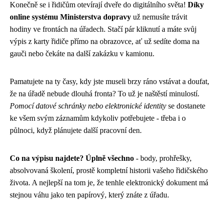
Konečně se i řidičům otevírají dveře do digitálního světa!
Díky
online systému Ministerstva dopravy
už nemusíte trávit
hodiny ve frontách na úřadech. Stačí pár kliknutí a máte svůj
výpis z karty řidiče přímo na obrazovce, ať už sedíte doma na
gauči nebo čekáte na další zakázku v kamionu.
Pamatujete na ty časy, kdy jste museli brzy ráno vstávat a doufat,
že na úřadě nebude dlouhá fronta? To už je naštěstí minulostí.
Pomocí datové schránky nebo elektronické identity
se dostanete
ke všem svým záznamům kdykoliv potřebujete - třeba i o
půlnoci, když plánujete další pracovní den.
Co na výpisu najdete? Úplně všechno
- body, prohřešky,
absolvovaná školení, prostě kompletní historii vašeho řidičského
života. A nejlepší na tom je, že tenhle elektronický dokument má
stejnou váhu jako ten papírový, který znáte z úřadu.