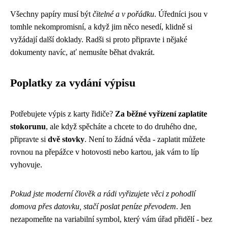
Všechny papíry musí být
čitelné a v pořádku
. Úředníci jsou v
tomhle nekompromisní, a když jim něco nesedí, klidně si
vyžádají další doklady. Radši si proto připravte i nějaké
dokumenty navíc, ať nemusíte běhat dvakrát.
Poplatky za vydání výpisu
Potřebujete výpis z karty řidiče?
Za běžné vyřízení zaplatíte
stokorunu
, ale když spěcháte a chcete to do druhého dne,
připravte si
dvě stovky
. Není to žádná věda - zaplatit můžete
rovnou na přepážce v hotovosti nebo kartou, jak vám to líp
vyhovuje.
Pokud jste moderní člověk a rádi vyřizujete věci z pohodlí
domova přes datovku, stačí poslat peníze převodem
. Jen
nezapomeňte na variabilní symbol, který vám úřad přidělí - bez