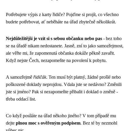
Potřebujete výpis z karty řidiče? Pojďme si projít, co všechno
budete potřebovat, ať neběháte na úřad zbytečně několikrát.
Nejdůležitější je vzít si s sebou občanku nebo pas
- bez toho
se na úřadě nikam nedostanete. Jasně, zní to jako samozřejmost,
ale věřte mi, že zapomenutá občanka dokáže pěkně zavařit.
Když nejste Čech, nezapomeňte na povolení k pobytu.
A samozřejmě
řidičák
. Ten musí být platný, žádné prošlé nebo
poškozené doklady neprojdou. Vdala jste se nedávno? Změnili
jste si jméno? Pak si nezapomeňte přibalit i doklad o změně -
třeba oddací list.
Co když posíláte na úřad někoho jiného? V tom případě mu
dejte
plnou moc s ověřeným podpisem
. Bez té by nezmohl
vůbec nic.