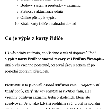
Bodový systém a přestupky v záznamu
Platnost a aktualizace údajů
Online přístup k výpisu
Ztráta karty řidiče a náhradní doklad
Co je výpis z karty řidiče
Už vás někdy zajímalo, co všechno o vás ví dopravní úřad?
Výpis z karty řidiče je vlastně takový váš řidičský životopis
-
říká o vás všechno podstatné, od první jízdy s éčkem až po
poslední dopravní přestupek.
Představte si to jako vaši osobní řidičskou knihu.
Najdete v ní
každý bodík, který jste kdy schytali za rychlou jízdu
, ale i
všechny pozitivní záznamy, třeba o školeních, která jste
absolvovali. Je to jako když si prohlížíte svůj profil na sociální