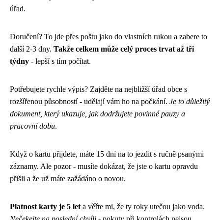
úřad.
Doručení? To jde přes poštu jako do vlastních rukou a zabere to
další 2-3 dny.
Takže celkem může celý proces trvat až tři
týdny
- lepší s tím počítat.
Potřebujete rychle výpis? Zajděte na nejbližší úřad obce s
rozšířenou působností - udělají vám ho na počkání.
Je to důležitý
dokument, který ukazuje, jak dodržujete povinné pauzy a
pracovní dobu
.
Když o kartu přijdete, máte 15 dní na to jezdit s ručně psanými
záznamy. Ale pozor - musíte dokázat, že jste o kartu opravdu
přišli a že už máte zažádáno o novou.
Platnost karty je 5 let
a věřte mi, že ty roky utečou jako voda.
Nečekejte na poslední chvíli
- pokuty při kontrolách nejsou