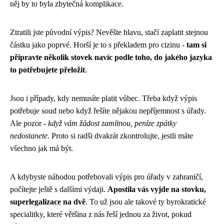
něj by to byla zbytečná komplikace.
Ztratili jste původní výpis? Nevěšte hlavu, stačí zaplatit stejnou
částku jako poprvé. Horší je to s překladem pro cizinu -
tam si
připravte několik stovek navíc podle toho, do jakého jazyka
to potřebujete přeložit
.
Jsou i případy, kdy nemusíte platit vůbec. Třeba když výpis
potřebuje soud nebo když řešíte nějakou nepříjemnost s úřady.
Ale pozor -
když vám žádost zamítnou, peníze zpátky
nedostanete
. Proto si radši dvakrát zkontrolujte, jestli máte
všechno jak má být.
A kdybyste náhodou potřebovali výpis pro úřady v zahraničí,
počítejte ještě s dalšími výdaji.
Apostila vás vyjde na stovku,
superlegalizace na dvě
. To už jsou ale takové ty byrokratické
specialitky, které většina z nás řeší jednou za život, pokud