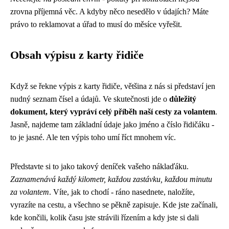
zrovna příjemná věc. A kdyby něco nesedělo v údajích? Máte
právo to reklamovat a úřad to musí do měsíce vyřešit.
Obsah výpisu z karty řidiče
Když se řekne výpis z karty řidiče, většina z nás si představí jen
nudný seznam čísel a údajů. Ve skutečnosti jde o
důležitý
dokument, který vypráví celý příběh naší cesty za volantem
.
Jasně, najdeme tam základní údaje jako jméno a číslo řidičáku -
to je jasné. Ale ten výpis toho umí říct mnohem víc.
Představte si to jako takový deníček vašeho náklaďáku.
Zaznamenává každý kilometr, každou zastávku, každou minutu
za volantem
. Víte, jak to chodí - ráno nasednete, naložíte,
vyrazíte na cestu, a všechno se pěkně zapisuje. Kde jste začínali,
kde končili, kolik času jste strávili řízením a kdy jste si dali