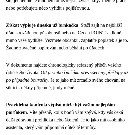
síti, jen tenhle je mnohem důležitější - zvlášť když měníte práci
nebo potřebujete něco vyřídit s pojišťovnou.
Získat výpis je dneska už brnkačka
. Stačí zajít na nejbližší
úřad s rozšířenou působností nebo na Czech POINT - klidně i
mimo vaše bydliště. Vezmete občanku, zaplatíte poplatek a je to.
Žádné zbytečné papírování nebo běhání po úřadech.
V dokumentu najdete chronologicky seřazený příběh vašeho
řidičského života.
Od prvního řidičáku přes všechny přešlapy až
po případné bouračky
. Je to jako mít zrcadlo svého chování na
silnici - někdy příjemné, jindy méně.
Pravidelná kontrola výpisu může být vaším nejlepším
parťákem
. Víte přesně, kolik bodů vám zbývá, kdy vás čeká
další zdravotní prohlídka nebo školení. Je to jako mít osobního
asistenta, který vám připomíná důležité termíny.