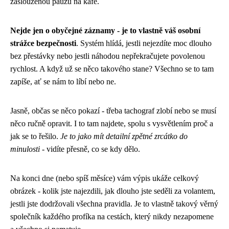
zaslouženou pauzu na kafe.
Nejde jen o obyčejné záznamy - je to vlastně váš osobní
strážce bezpečnosti
. Systém hlídá, jestli nejezdíte moc dlouho
bez přestávky nebo jestli náhodou nepřekračujete povolenou
rychlost. A když už se něco takového stane? Všechno se to tam
zapíše, ať se nám to líbí nebo ne.
Jasně, občas se něco pokazí - třeba tachograf zlobí nebo se musí
něco ručně opravit. I to tam najdete, spolu s vysvětlením proč a
jak se to řešilo.
Je to jako mít detailní zpětné zrcátko do
minulosti
- vidíte přesně, co se kdy dělo.
Na konci dne (nebo spíš měsíce) vám výpis ukáže celkový
obrázek - kolik jste najezdili, jak dlouho jste seděli za volantem,
jestli jste dodržovali všechna pravidla. Je to vlastně takový věrný
společník každého profíka na cestách, který nikdy nezapomene