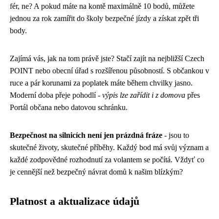
fér, ne? A pokud máte na kontě maximálně 10 bodů, můžete
jednou za rok zamířit do školy bezpečné jízdy a získat zpět tři
body.
Zajímá vás, jak na tom právě jste? Stačí zajít na nejbližší Czech
POINT nebo obecní úřad s rozšířenou působností. S občankou v
ruce a pár korunami za poplatek máte během chvilky jasno.
Moderní doba přeje pohodlí -
výpis lze zařídit i z domova
přes
Portál občana nebo datovou schránku.
Bezpečnost na silnicích není jen prázdná fráze
- jsou to
skutečné životy, skutečné příběhy. Každý bod má svůj význam a
každé zodpovědné rozhodnutí za volantem se počítá. Vždyť co
je cennější než bezpečný návrat domů k našim blízkým?
Platnost a aktualizace údajů