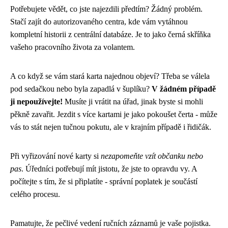
Potřebujete vědět, co jste najezdili předtím? Žádný problém.
Stačí zajít do autorizovaného centra, kde vám vytáhnou
kompletní historii z centrální databáze. Je to jako černá skříňka
vašeho pracovního života za volantem.
A co když se vám stará karta najednou objeví? Třeba se válela
pod sedačkou nebo byla zapadlá v šuplíku?
V žádném případě
ji nepoužívejte!
Musíte ji vrátit na úřad, jinak byste si mohli
pěkně zavařit. Jezdit s více kartami je jako pokoušet čerta - může
vás to stát nejen tučnou pokutu, ale v krajním případě i řidičák.
Při vyřizování nové karty si
nezapomeňte vzít občanku nebo
pas
. Úředníci potřebují mít jistotu, že jste to opravdu vy. A
počítejte s tím, že si připlatíte - správní poplatek je součástí
celého procesu.
Pamatujte, že pečlivé vedení ručních záznamů je vaše pojistka.