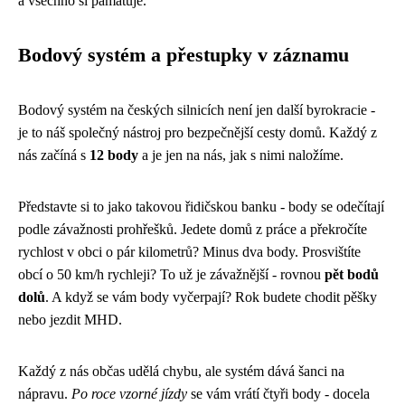
a všechno si pamatuje.
Bodový systém a přestupky v záznamu
Bodový systém na českých silnicích není jen další byrokracie -
je to náš společný nástroj pro bezpečnější cesty domů. Každý z
nás začíná s
12 body
a je jen na nás, jak s nimi naložíme.
Představte si to jako takovou řidičskou banku - body se odečítají
podle závažnosti prohřešků. Jedete domů z práce a překročíte
rychlost v obci o pár kilometrů? Minus dva body. Prosvištíte
obcí o 50 km/h rychleji? To už je závažnější - rovnou
pět bodů
dolů
. A když se vám body vyčerpají? Rok budete chodit pěšky
nebo jezdit MHD.
Každý z nás občas udělá chybu, ale systém dává šanci na
nápravu.
Po roce vzorné jízdy
se vám vrátí čtyři body - docela