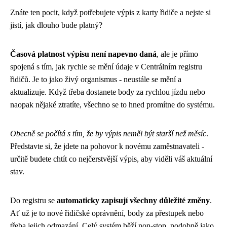
Znáte ten pocit, když potřebujete výpis z karty řidiče a nejste si
jistí, jak dlouho bude platný?
Časová platnost výpisu není napevno daná
, ale je přímo
spojená s tím, jak rychle se mění údaje v Centrálním registru
řidičů. Je to jako živý organismus - neustále se mění a
aktualizuje. Když třeba dostanete body za rychlou jízdu nebo
naopak nějaké ztratíte, všechno se to hned promítne do systému.
Obecně se počítá s tím, že by výpis neměl být starší než měsíc
.
Představte si, že jdete na pohovor k novému zaměstnavateli -
určitě budete chtít co nejčerstvější výpis, aby viděli váš aktuální
stav.
Do registru se
automaticky zapisují všechny důležité změny
.
Ať už je to nové řidičské oprávnění, body za přestupek nebo
třeba jejich odmazání. Celý systém běží non-stop, podobně jako