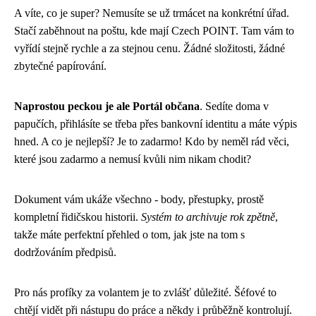
A víte, co je super? Nemusíte se už trmácet na konkrétní úřad.
Stačí zaběhnout na poštu, kde mají Czech POINT. Tam vám to
vyřídí stejně rychle a za stejnou cenu. Žádné složitosti, žádné
zbytečné papírování.
Naprostou peckou je ale Portál občana
. Sedíte doma v
papučích, přihlásíte se třeba přes bankovní identitu a máte výpis
hned. A co je nejlepší? Je to zadarmo! Kdo by neměl rád věci,
které jsou zadarmo a nemusí kvůli nim nikam chodit?
Dokument vám ukáže všechno - body, přestupky, prostě
kompletní řidičskou historii.
Systém to archivuje rok zpětně
,
takže máte perfektní přehled o tom, jak jste na tom s
dodržováním předpisů.
Pro nás profíky za volantem je to zvlášť důležité. Šéfové to
chtějí vidět při nástupu do práce a někdy i průběžně kontrolují.