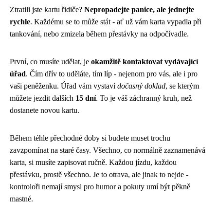
Ztratili jste kartu řidiče?
Nepropadejte panice, ale jednejte
rychle
. Každému se to může stát - ať už vám karta vypadla při
tankování, nebo zmizela během přestávky na odpočívadle.
První, co musíte udělat, je
okamžitě kontaktovat vydávající
úřad
. Čím dřív to uděláte, tím líp - nejenom pro vás, ale i pro
vaši peněženku. Úřad vám vystaví
dočasný doklad
, se kterým
můžete jezdit dalších
15 dní
. To je váš záchranný kruh, než
dostanete novou kartu.
Během téhle přechodné doby si budete muset trochu
zavzpomínat na staré časy. Všechno, co normálně zaznamenává
karta, si musíte zapisovat ručně. Každou jízdu, každou
přestávku, prostě všechno. Je to otrava, ale jinak to nejde -
kontroloři nemají smysl pro humor a pokuty umí být pěkně
mastné.