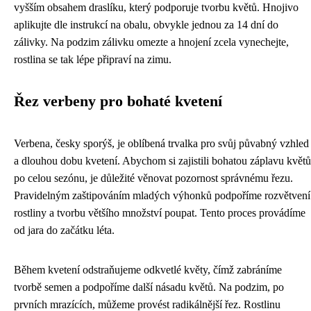
vyšším obsahem draslíku, který podporuje tvorbu květů. Hnojivo
aplikujte dle instrukcí na obalu, obvykle jednou za 14 dní do
zálivky. Na podzim zálivku omezte a hnojení zcela vynechejte,
rostlina se tak lépe připraví na zimu.
Řez verbeny pro bohaté kvetení
Verbena, česky sporýš, je oblíbená trvalka pro svůj půvabný vzhled
a dlouhou dobu kvetení. Abychom si zajistili bohatou záplavu květů
po celou sezónu, je důležité věnovat pozornost správnému řezu.
Pravidelným zaštipováním mladých výhonků podpoříme rozvětvení
rostliny a tvorbu většího množství poupat. Tento proces provádíme
od jara do začátku léta.
Během kvetení odstraňujeme odkvetlé květy, čímž zabráníme
tvorbě semen a podpoříme další násadu květů. Na podzim, po
prvních mrazících, můžeme provést radikálnější řez. Rostlinu