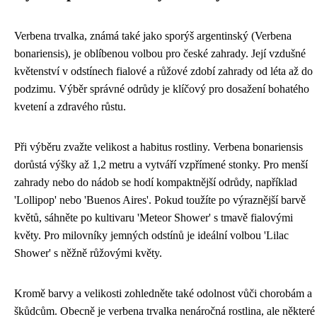
Verbena trvalka, známá také jako sporýš argentinský (Verbena
bonariensis), je oblíbenou volbou pro české zahrady. Její vzdušné
květenství v odstínech fialové a růžové zdobí zahrady od léta až do
podzimu. Výběr správné odrůdy je klíčový pro dosažení bohatého
kvetení a zdravého růstu.
Při výběru zvažte velikost a habitus rostliny. Verbena bonariensis
dorůstá výšky až 1,2 metru a vytváří vzpřímené stonky. Pro menší
zahrady nebo do nádob se hodí kompaktnější odrůdy, například
'Lollipop' nebo 'Buenos Aires'. Pokud toužíte po výraznější barvě
květů, sáhněte po kultivaru 'Meteor Shower' s tmavě fialovými
květy. Pro milovníky jemných odstínů je ideální volbou 'Lilac
Shower' s něžně růžovými květy.
Kromě barvy a velikosti zohledněte také odolnost vůči chorobám a
škůdcům. Obecně je verbena trvalka nenáročná rostlina, ale některé