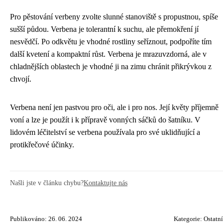
Pro pěstování verbeny zvolte slunné stanoviště s propustnou, spíše
sušší půdou. Verbena je tolerantní k suchu, ale přemokření jí
nesvědčí. Po odkvětu je vhodné rostliny seříznout, podpoříte tím
další kvetení a kompaktní růst. Verbena je mrazuvzdorná, ale v
chladnějších oblastech je vhodné ji na zimu chránit přikrývkou z
chvojí.
Verbena není jen pastvou pro oči, ale i pro nos. Její květy příjemně
voní a lze je použít i k přípravě vonných sáčků do šatníku. V
lidovém léčitelství se verbena používala pro své uklidňující a
protikřečové účinky.
Našli jste v článku chybu?
Kontaktujte nás
Publikováno: 26. 06. 2024
Kategorie:
Ostatní