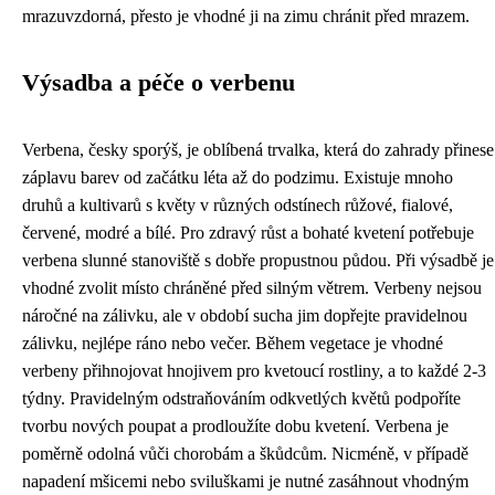
mrazuvzdorná, přesto je vhodné ji na zimu chránit před mrazem.
Výsadba a péče o verbenu
Verbena, česky sporýš, je oblíbená trvalka, která do zahrady přinese
záplavu barev od začátku léta až do podzimu. Existuje mnoho
druhů a kultivarů s květy v různých odstínech růžové, fialové,
červené, modré a bílé. Pro zdravý růst a bohaté kvetení potřebuje
verbena slunné stanoviště s dobře propustnou půdou. Při výsadbě je
vhodné zvolit místo chráněné před silným větrem. Verbeny nejsou
náročné na zálivku, ale v období sucha jim dopřejte pravidelnou
zálivku, nejlépe ráno nebo večer. Během vegetace je vhodné
verbeny přihnojovat hnojivem pro kvetoucí rostliny, a to každé 2-3
týdny. Pravidelným odstraňováním odkvetlých květů podpoříte
tvorbu nových poupat a prodloužíte dobu kvetení. Verbena je
poměrně odolná vůči chorobám a škůdcům. Nicméně, v případě
napadení mšicemi nebo sviluškami je nutné zasáhnout vhodným