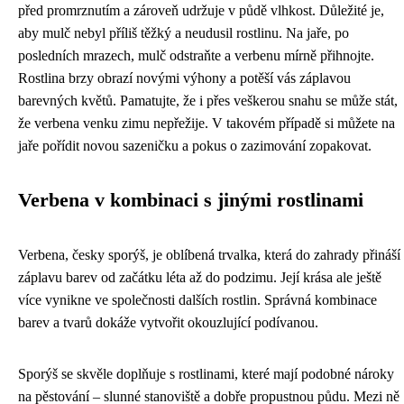
před promrznutím a zároveň udržuje v půdě vlhkost. Důležité je,
aby mulč nebyl příliš těžký a neudusil rostlinu. Na jaře, po
posledních mrazech, mulč odstraňte a verbenu mírně přihnojte.
Rostlina brzy obrazí novými výhony a potěší vás záplavou
barevných květů. Pamatujte, že i přes veškerou snahu se může stát,
že verbena venku zimu nepřežije. V takovém případě si můžete na
jaře pořídit novou sazeničku a pokus o zazimování zopakovat.
Verbena v kombinaci s jinými rostlinami
Verbena, česky sporýš, je oblíbená trvalka, která do zahrady přináší
záplavu barev od začátku léta až do podzimu. Její krása ale ještě
více vynikne ve společnosti dalších rostlin. Správná kombinace
barev a tvarů dokáže vytvořit okouzlující podívanou.
Sporýš se skvěle doplňuje s rostlinami, které mají podobné nároky
na pěstování – slunné stanoviště a dobře propustnou půdu. Mezi ně