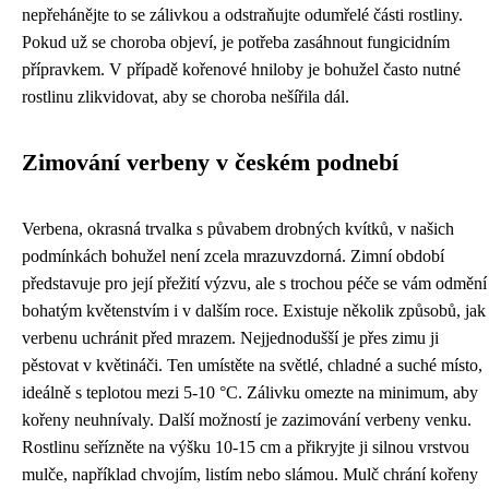
nepřehánějte to se zálivkou a odstraňujte odumřelé části rostliny.
Pokud už se choroba objeví, je potřeba zasáhnout fungicidním
přípravkem. V případě kořenové hniloby je bohužel často nutné
rostlinu zlikvidovat, aby se choroba nešířila dál.
Zimování verbeny v českém podnebí
Verbena, okrasná trvalka s půvabem drobných kvítků, v našich
podmínkách bohužel není zcela mrazuvzdorná. Zimní období
představuje pro její přežití výzvu, ale s trochou péče se vám odmění
bohatým květenstvím i v dalším roce. Existuje několik způsobů, jak
verbenu uchránit před mrazem. Nejjednodušší je přes zimu ji
pěstovat v květináči. Ten umístěte na světlé, chladné a suché místo,
ideálně s teplotou mezi 5-10 °C. Zálivku omezte na minimum, aby
kořeny neuhnívaly. Další možností je zazimování verbeny venku.
Rostlinu seřízněte na výšku 10-15 cm a přikryjte ji silnou vrstvou
mulče, například chvojím, listím nebo slámou. Mulč chrání kořeny