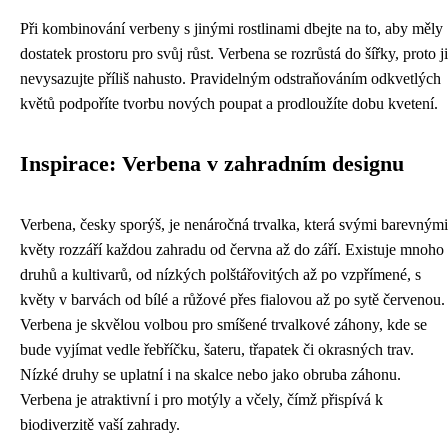
Při kombinování verbeny s jinými rostlinami dbejte na to, aby měly
dostatek prostoru pro svůj růst. Verbena se rozrůstá do šířky, proto ji
nevysazujte příliš nahusto. Pravidelným odstraňováním odkvetlých
květů podpoříte tvorbu nových poupat a prodloužíte dobu kvetení.
Inspirace: Verbena v zahradním designu
Verbena, česky sporýš, je nenáročná trvalka, která svými barevnými
květy rozzáří každou zahradu od června až do září. Existuje mnoho
druhů a kultivarů, od nízkých polštářovitých až po vzpřímené, s
květy v barvách od bílé a růžové přes fialovou až po sytě červenou.
Verbena je skvělou volbou pro smíšené trvalkové záhony, kde se
bude vyjímat vedle řebříčku, šateru, třapatek či okrasných trav.
Nízké druhy se uplatní i na skalce nebo jako obruba záhonu.
Verbena je atraktivní i pro motýly a včely, čímž přispívá k
biodiverzitě vaší zahrady.