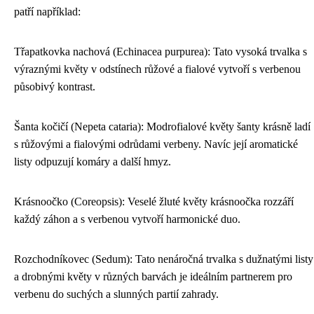
patří například:
Třapatkovka nachová (Echinacea purpurea): Tato vysoká trvalka s
výraznými květy v odstínech růžové a fialové vytvoří s verbenou
působivý kontrast.
Šanta kočičí (Nepeta cataria): Modrofialové květy šanty krásně ladí
s růžovými a fialovými odrůdami verbeny. Navíc její aromatické
listy odpuzují komáry a další hmyz.
Krásnoočko (Coreopsis): Veselé žluté květy krásnoočka rozzáří
každý záhon a s verbenou vytvoří harmonické duo.
Rozchodníkovec (Sedum): Tato nenáročná trvalka s dužnatými listy
a drobnými květy v různých barvách je ideálním partnerem pro
verbenu do suchých a slunných partií zahrady.