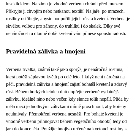
insekticidem. Na zimu je vhodné verbenu chránit před mrazem.
Přikryjte ji chvojím nebo netkanou textilií. Na jaře, po mrazech,
rostliny ostříhejte, abyste podpořili jejich růst a kvetení. Verbena je
skvělou volbou pro záhony, do truhlíků i do skalek. Díky své
nenáročnosti a dlouhé době kvetení vám přinese spoustu radosti.
Pravidelná zálivka a hnojení
Verbena trvalka, známá také jako sporýš, je nenáročná rostlina,
která potěší záplavou květů po celé léto. I když není náročná na
péči, pravidelná zálivka a hnojení zajistí bohatší kvetení a zdravý
růst. Během horkých letních dnů dopřejte verbeně vydatnější
zálivku, ideálně ráno nebo večer, kdy slunce tolik nepálí. Půda by
měla mezi jednotlivými zálivkami mírně proschnout, aby kořeny
neuhnívaly. Přemokření verbena nesnáší. Pro bohaté kvetení je
vhodné verbenu přihnojovat během vegetačního období, tedy od
jara do konce léta. Použijte hnojivo určené na kvetoucí rostliny s