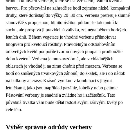
druhů a kultivarů verbeny, které se liší vzrůstem, tvarem květů a
barvou. Pro pěstování na zahradě se hodí zejména nízké, kompaktní
druhy, které dorůstají do výšky 20–30 cm. Verbena preferuje slunné
stanoviště s propustnou, hlinitopísčitou půdou. Je tolerantní k
suchu, ale prospívá jí pravidelná zálivka, zejména během horkých
letních dnů. Během vegetace je vhodné verbenu přihnojovat
hnojivem pro kvetoucí rostliny. Pravidelným odstraňováním
odkvetlých květů podpoříte tvorbu nových poupat a prodloužíte
dobu kvetení. Verbena je mrazuvzdorná, ale v chladnějších
oblastech je vhodné ji na zimu chránit před mrazem. Verbena se
hodí do smíšených trvalkových záhonů, do skalek, ale i do nádob
na balkony a terasy. Krásně vynikne v kombinaci s jinými
letničkami, jako jsou například gazánie, lobelky nebo petúnie.
Pěstování verbeny je snadné a zvládne ho i začátečník. Tato
půvabná trvalka vám bude dělat radost svými zářivými květy po
celé léto.
Výběr správné odrůdy verbeny