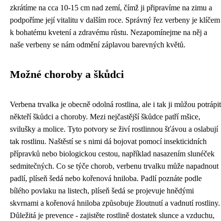
zkrátíme na cca 10-15 cm nad zemí, čímž ji připravíme na zimu a
podpoříme její vitalitu v dalším roce. Správný řez verbeny je klíčem
k bohatému kvetení a zdravému růstu. Nezapomínejme na něj a
naše verbeny se nám odmění záplavou barevných květů.
Možné choroby a škůdci
Verbena trvalka je obecně odolná rostlina, ale i tak ji můžou potrápit
někteří škůdci a choroby. Mezi nejčastější škůdce patří mšice,
svilušky a molice. Tyto potvory se živí rostlinnou šťávou a oslabují
tak rostlinu. Naštěstí se s nimi dá bojovat pomocí insekticidních
přípravků nebo biologickou cestou, například nasazením slunéček
sedmitečných. Co se týče chorob, verbenu trvalku může napadnout
padlí, plíseň šedá nebo kořenová hniloba. Padlí poznáte podle
bílého povlaku na listech, plíseň šedá se projevuje hnědými
skvrnami a kořenová hniloba způsobuje žloutnutí a vadnutí rostliny.
Důležitá je prevence - zajistěte rostlině dostatek slunce a vzduchu,