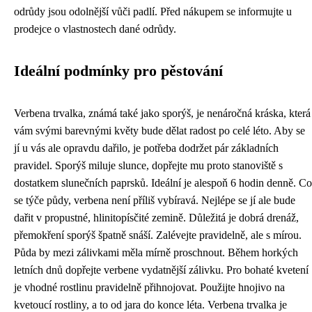
odrůdy jsou odolnější vůči padlí. Před nákupem se informujte u
prodejce o vlastnostech dané odrůdy.
Ideální podmínky pro pěstování
Verbena trvalka, známá také jako sporýš, je nenáročná kráska, která
vám svými barevnými květy bude dělat radost po celé léto. Aby se
jí u vás ale opravdu dařilo, je potřeba dodržet pár základních
pravidel. Sporýš miluje slunce, dopřejte mu proto stanoviště s
dostatkem slunečních paprsků. Ideální je alespoň 6 hodin denně. Co
se týče půdy, verbena není příliš vybíravá. Nejlépe se jí ale bude
dařit v propustné, hlinitopísčité zemině. Důležitá je dobrá drenáž,
přemokření sporýš špatně snáší. Zalévejte pravidelně, ale s mírou.
Půda by mezi zálivkami měla mírně proschnout. Během horkých
letních dnů dopřejte verbene vydatnější zálivku. Pro bohaté kvetení
je vhodné rostlinu pravidelně přihnojovat. Použijte hnojivo na
kvetoucí rostliny, a to od jara do konce léta. Verbena trvalka je