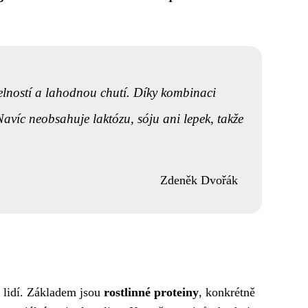
telností a lahodnou chutí. Díky kombinaci
avíc neobsahuje laktózu, sóju ani lepek, takže
Zdeněk Dvořák
h lidí. Základem jsou
rostlinné proteiny
, konkrétně