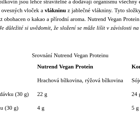
bílkovin jsou lehce stravitelné a dodávají organismu všechny
 ovesných vloček a
vlákninu
z jablečné vlákniny. Tyto složky
kt obohacen o kakao a přírodní aroma. Nutrend Vegan Protein n
Je důležité si uvědomit, že složení se může lišit v závislosti na
Srovnání Nutrend Vegan Proteinu
Nutrend Vegan Protein
Kon
Hrachová bílkovina, rýžová bílkovina
Sój
 dávku (30 g)
22 g
24 
 (30 g)
4 g
5 g