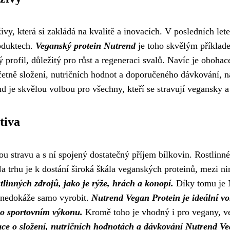
y, která si zakládá na kvalitě a inovacích. V posledních letec
oduktech.
Veganský protein Nutrend
je toho skvělým příklade
profil, důležitý pro růst a regeneraci svalů. Navíc je obohac
četně složení, nutričních hodnot a doporučeného dávkování, n
 je skvělou volbou pro všechny, kteří se stravují vegansky a
tiva
ou stravu a s ní spojený dostatečný příjem bílkovin. Rostlinn
a trhu je k dostání široká škála veganských proteinů, mezi n
tlinných zdrojů, jako je rýže, hrách a konopí.
Díky tomu je N
o nedokáže samo vyrobit.
Nutrend Vegan Protein je ideální vol
 po sportovním výkonu.
Kromě toho je vhodný i pro vegany, veg
ce o složení, nutričních hodnotách a dávkování Nutrend Ve