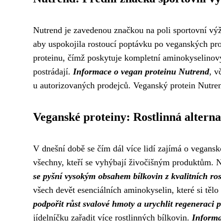
Nutrend je zavedenou značkou na poli sportovní výživ
aby uspokojila rostoucí poptávku po veganských pr
proteinu, čímž poskytuje kompletní aminokyselinový 
postrádají.
Informace o vegan proteinu Nutrend
, v
u autorizovaných prodejců. Veganský protein Nutrend
Veganské proteiny: Rostlinná alterna
V dnešní době se čím dál více lidí zajímá o vegansk
všechny, kteří se vyhýbají živočišným produktům. N
se pyšní vysokým obsahem bílkovin z kvalitních ros
všech devět esenciálních aminokyselin, které si těl
podpořit růst svalové hmoty a urychlit regeneraci
jídelníčku zařadit více rostlinných bílkovin.
Informa