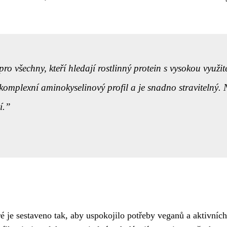
ro všechny, kteří hledají rostlinný protein s vysokou využi
omplexní aminokyselinový profil a je snadno stravitelný. N
í.
é je sestaveno tak, aby uspokojilo potřeby veganů a aktivníc