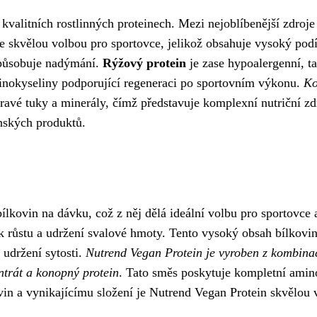
 kvalitních rostlinných proteinech. Mezi nejoblíbenější zdroj
e skvělou volbou pro sportovce, jelikož obsahuje vysoký pod
ezpůsobuje nadýmání.
Rýžový protein
je zase hypoalergenní, ta
inokyseliny podporující regeneraci po sportovním výkonu.
Ko
ravé tuky a minerály, čímž představuje komplexní nutriční zd
nských produktů.
ovin na dávku, což z něj dělá ideální volbu pro sportovce a 
í k růstu a udržení svalové hmoty. Tento vysoký obsah bílkovi
 udržení sytosti.
Nutrend Vegan Protein je vyroben z kombinace
ntrát a konopný protein
. Tato směs poskytuje kompletní amino
 a vynikajícímu složení je Nutrend Vegan Protein skvělou vol