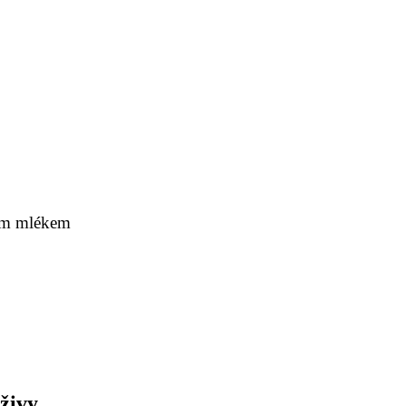
ným mlékem
živy