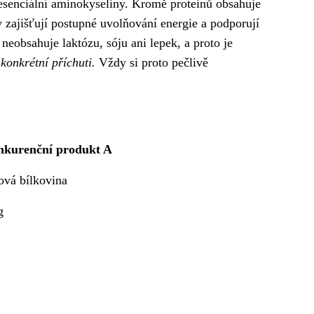
 esenciální aminokyseliny. Kromě proteinů obsahuje
 zajišťují postupné uvolňování energie a podporují
eobsahuje laktózu, sóju ani lepek, a proto je
 konkrétní příchuti.
Vždy si proto pečlivě
kurenční produkt A
ová bílkovina
g