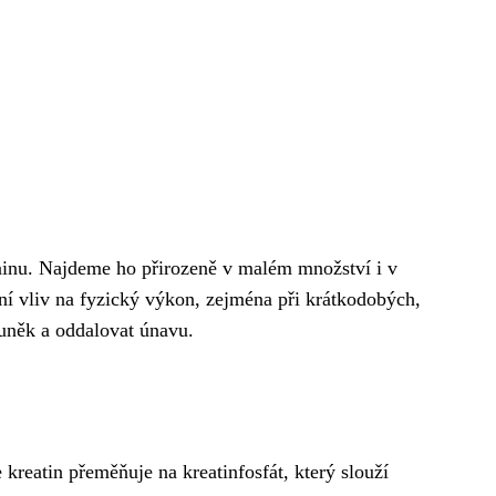
ioninu. Najdeme ho přirozeně v malém množství i v
vní vliv na fyzický výkon, zejména při krátkodobých,
buněk a oddalovat únavu.
 kreatin přeměňuje na kreatinfosfát, který slouží