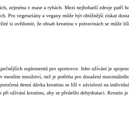
ách, zejména v mase a rybách. Mezi nejbohatší zdroje patří ho
ch. Pro vegetariány a vegany může být obtížnější získat dost
žité si uvědomit, že obsah kreatinu v potravinách se může liš
pečnějších suplementů pro sportovce. Jeho užívání je spojeno
 v menším množství, než je potřeba pro dosažení maximálního 
oručená denní dávka kreatinu se liší v závislosti na individu
 při užívání kreatinu, aby se předešlo dehydrataci. Kreatin je