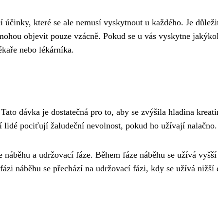
 účinky, které se ale nemusí vyskytnout u každého. Je důležit
mohou objevit pouze vzácně. Pokud se u vás vyskytne jakýkol
ékaře nebo lékárníka.
ato dávka je dostatečná pro to, aby se zvýšila hladina kreatin
ří lidé pociťují žaludeční nevolnost, pokud ho užívají nalačno.
ze náběhu a udržovací fáze. Během fáze náběhu se užívá vyš
 fázi náběhu se přechází na udržovací fázi, kdy se užívá nižš