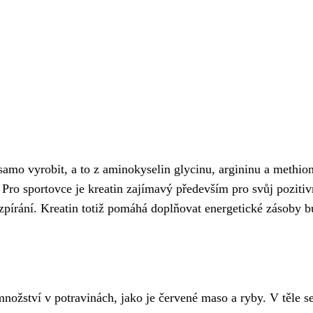
že samo vyrobit, a to z aminokyselin glycinu, argininu a meth
 Pro sportovce je kreatin zajímavý především pro svůj poziti
 vzpírání. Kreatin totiž pomáhá doplňovat energetické zásoby 
množství v potravinách, jako je červené maso a ryby. V těle se