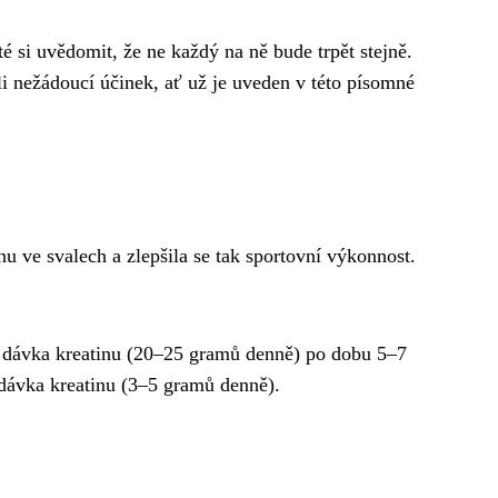
é si uvědomit, že ne každý na ně bude trpět stejně.
i nežádoucí účinek, ať už je uveden v této písomné
u ve svalech a zlepšila se tak sportovní výkonnost.
ší dávka kreatinu (20–25 gramů denně) po dobu 5–7
í dávka kreatinu (3–5 gramů denně).