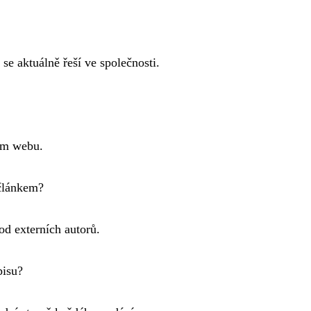
se aktuálně řeší ve společnosti.
em webu.
 článkem?
d externích autorů.
pisu?