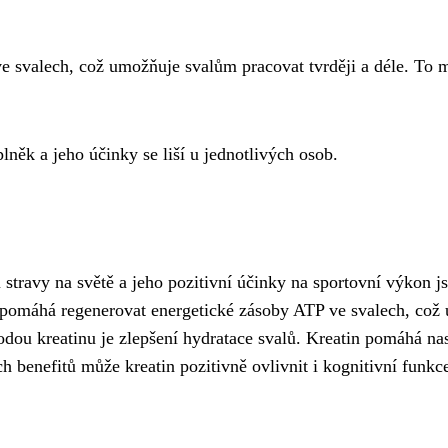
e svalech, což umožňuje svalům pracovat tvrději a déle. To m
plněk a jeho účinky se liší u jednotlivých osob.
 stravy na světě a jeho pozitivní účinky na sportovní výkon
n pomáhá regenerovat energetické zásoby ATP ve svalech, což u
hodou kreatinu je zlepšení hydratace svalů. Kreatin pomáhá n
h benefitů může kreatin pozitivně ovlivnit i kognitivní funkc