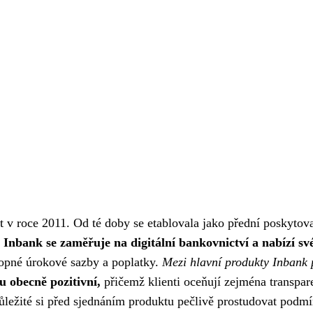
st v roce 2011. Od té doby se etablovala jako přední poskytova
.
Inbank se zaměřuje na digitální bankovnictví a nabízí sv
opné úrokové sazby a poplatky.
Mezi hlavní produkty Inbank p
u obecně pozitivní,
přičemž klienti oceňují zejména transpar
ůležité si před sjednáním produktu pečlivě prostudovat podmínk