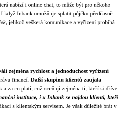
erá nabízí i online chat, to může být pro někoho
. I když Inbank umožňuje splatit půjčku předčasně
ček
, jelikož veškerá komunikace a vyřízení probíhá
hválí zejména rychlost a jednoduchost vyřízení
právu financí.
Další skupinu klientů zaujala
 a za co platí, což oceňují zejména ti, kteří si dříve
anční instituce, i u Inbank se najdou klienti, kteří
ikaci s klientským servisem. Je však důležité brát v