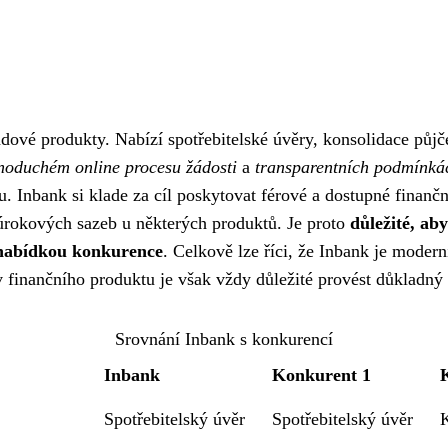
adové produkty. Nabízí spotřebitelské úvěry, konsolidace půjče
noduchém online procesu žádosti
a
transparentních podmínká
. Inbank si klade za cíl poskytovat férové a dostupné finanční
 úrokových sazeb u některých produktů. Je proto
důležité, ab
 nabídkou konkurence
. Celkově lze říci, že Inbank je moderní
v finančního produktu je však vždy důležité provést důkladn
Srovnání Inbank s konkurencí
Inbank
Konkurent 1
Spotřebitelský úvěr
Spotřebitelský úvěr
K