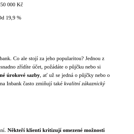
150 000 Kč
Od 19,9 %
ank. Co ale stojí za jeho popularitou? Jednou z
í snadno zřídíte účet, požádáte o půjčku nebo si
né úrokové sazby
, ať už se jedná o půjčky nebo o
 na Inbank často zmiňují také
kvalitní zákaznický
ání.
Někteří klienti kritizují omezené možnosti