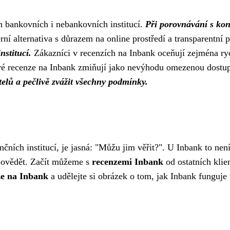
h bankovních i nebankovních institucí.
Při porovnávání s kon
rní alternativa s důrazem na online prostředí a transparentní
nstitucí.
Zákazníci v recenzích na Inbank oceňují zejména ryc
teré recenze na Inbank zmiňují jako nevýhodu omezenou dost
elů a pečlivě zvážit všechny podmínky.
nčních institucí, je jasná: "Můžu jim věřit?". U Inbank to nen
dpovědět. Začít můžeme s
recenzemi Inbank
od ostatních klie
ze na Inbank
a udělejte si obrázek o tom, jak Inbank funguje