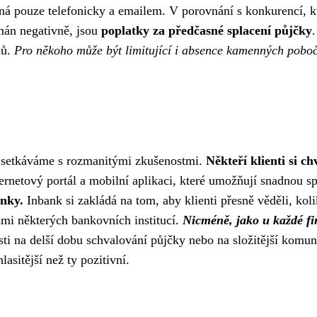
pná pouze telefonicky a emailem. V porovnání s konkurencí, kt
mán negativně, jsou
poplatky za předčasné splacení půjčky
nů.
Pro někoho může být limitující i absence kamenných pobo
se setkáváme s rozmanitými zkušenostmi.
Někteří klienti si c
ernetový portál a mobilní aplikaci, které umožňují snadnou s
nky.
Inbank si zakládá na tom, aby klienti přesně věděli, kolik
ami některých bankovních institucí.
Nicméně, jako u každé fin
sti na delší dobu schvalování půjčky nebo na složitější komun
lasitější než ty pozitivní.