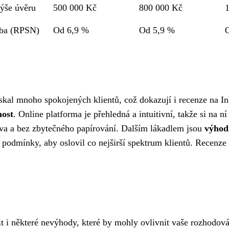
ýše úvěru
500 000 Kč
800 000 Kč
zba (RPSN)
Od 6,9 %
Od 5,9 %
kal mnoho spokojených klientů, což dokazují i recenze na Inb
host
. Online platforma je přehledná a intuitivní, takže si na n
ova a bez zbytečného papírování. Dalším lákadlem jsou
výhod
 podmínky, aby oslovil co nejširší spektrum klientů. Recenze
it i některé nevýhody, které by mohly ovlivnit vaše rozhodov