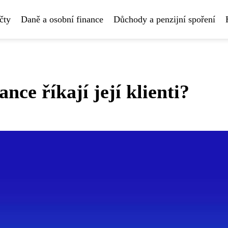
čty
Daně a osobní finance
Důchody a penzijní spoření
nce říkají její klienti?