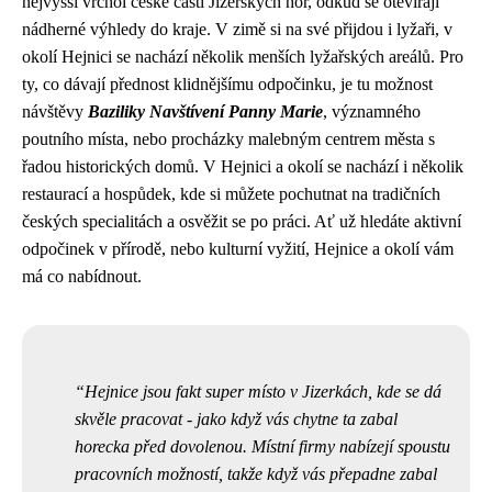
nejvyšší vrchol české části Jizerských hor, odkud se otevírají
nádherné výhledy do kraje. V zimě si na své přijdou i lyžaři, v
okolí Hejnici se nachází několik menších lyžařských areálů. Pro
ty, co dávají přednost klidnějšímu odpočinku, je tu možnost
návštěvy
Baziliky Navštívení Panny Marie
, významného
poutního místa, nebo procházky malebným centrem města s
řadou historických domů. V Hejnici a okolí se nachází i několik
restaurací a hospůdek, kde si můžete pochutnat na tradičních
českých specialitách a osvěžit se po práci. Ať už hledáte aktivní
odpočinek v přírodě, nebo kulturní vyžití, Hejnice a okolí vám
má co nabídnout.
Hejnice jsou fakt super místo v Jizerkách, kde se dá
skvěle pracovat - jako když vás chytne ta zabal
horecka před dovolenou. Místní firmy nabízejí spoustu
pracovních možností, takže když vás přepadne zabal