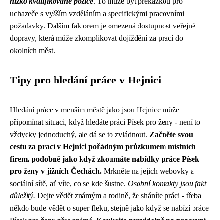
nízko kvalifikované pozice
. To může být překážkou pro
uchazeče s vyšším vzděláním a specifickými pracovními
požadavky. Dalším faktorem je omezená dostupnost veřejné
dopravy, která může zkomplikovat dojíždění za prací do
okolních měst.
Tipy pro hledání práce v Hejnici
Hledání práce v menším městě jako jsou Hejnice může
připomínat situaci, když hledáte práci Písek pro ženy - není to
vždycky jednoduchý, ale dá se to zvládnout.
Začněte svou
cestu za prací v Hejnici pořádným průzkumem místních
firem, podobně jako když zkoumáte
nabídky práce Písek
pro ženy
v jižních Čechách.
Mrkněte na jejich webovky a
sociální sítě, ať víte, co se kde šustne.
Osobní kontakty jsou fakt
důležitý.
Dejte vědět známým a rodině, že sháníte práci - třeba
někdo bude vědět o super fleku, stejně jako když se nabízí práce