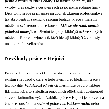
pestrá a zahrnuje různé obory
. Od tradičního průmyslu a
výroby, přes služby a cestovní ruch až po menší rodinné firmy.
Díky tomu si zde práci snáze najdou jak zkušení profesionálové,
tak absolventi či zájemci o sezónní brigády. Práce v menším
městě má své nepopiratelné kouzlo.
Lidé se zde znají, panuje
přátelská atmosféra
a životní tempo je klidnější než ve velkých
městech. To ocení zejména ti, kteří hledají klidnější životní styl a
únik od ruchu velkoměsta.
Nevýhody práce v Hejnici
Přestože Hejnice nabízí klidné prostředí a krásnou přírodu,
existují i nevýhody, které je třeba zvážit před hledáním práce v
této lokalitě.
Vzdálenost od větších měst
může být pro některé
lidi limitující, a to z hlediska pracovních příležitostí i dostupnosti
služeb a kulturního vyžití. Nabídka práce v Hejnici je omezená a
často se soustředí na
sezónní práce v turistickém ruchu
nebo