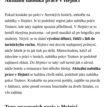
Aktuální nabídka práce v Hejnici
Pokud koukáte po práci v Jizerských horách, mrkněte na
nabídky v Hejnici. Je to podobný region jako nabídka práce
Trutnov, kde taky najdete spoustu příležitostí. V Hejnici se to
hemží různýma pozicema - od profi mazáků až po brigošky pro
studenty. Nejvíc se tu shání
výrobní dělníci
,
řidiči
a
lidi do
turistickýho ruchu
.
Hejnice má docela nadupanej průmysl
,
takže fabrik je tu jak hub po dešti. Mimochodem, když už
mluvíme o práci v horách,
nabídka práce Trutnov
je podobně
zajímavá oblast.
Do Hejnice se taky valí turisti jak o závod
,
takže hotely a restaurace furt někoho hledaj.
Aktuální nabídka
práce v Hejnici
se každou chvíli mění, podobně jako nabídka
práce Trutnov. Koukněte na pracovní portály, zajděte na pracák
v Jablonci, nebo prostě rovnou bouchněte na dveře firmám, co
vás zajímaj.
Typy pracovních pozic v Hejnici