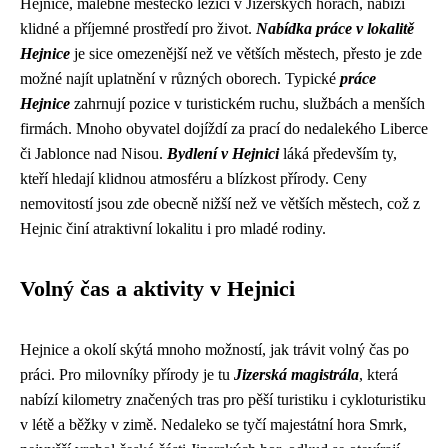
Hejnice, malebné městečko ležící v Jizerských horách, nabízí
klidné a příjemné prostředí pro život.
Nabídka práce v lokalitě
Hejnice
je sice omezenější než ve větších městech, přesto je zde
možné najít uplatnění v různých oborech. Typické
práce
Hejnice
zahrnují pozice v turistickém ruchu, službách a menších
firmách. Mnoho obyvatel dojíždí za prací do nedalekého Liberce
či Jablonce nad Nisou.
Bydlení v Hejnici
láká především ty,
kteří hledají klidnou atmosféru a blízkost přírody. Ceny
nemovitostí jsou zde obecně nižší než ve větších městech, což z
Hejnic činí atraktivní lokalitu i pro mladé rodiny.
Volný čas a aktivity v Hejnici
Hejnice a okolí skýtá mnoho možností, jak trávit volný čas po
práci. Pro milovníky přírody je tu
Jizerská magistrála
, která
nabízí kilometry značených tras pro pěší turistiku i cykloturistiku
v létě a běžky v zimě. Nedaleko se tyčí majestátní hora Smrk,