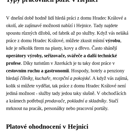
V dnešní době hodně lidí hledá práci z domu Hradec Králové a
okolí, ale zajímavé možnosti nabízí i Hejnice. Tady najdete
spoustu různých džobů, od fabrik až po služby. Když vás neláká
práce z domu Hradec Králové, můžete zkusit místní
výrobu
,
kde je několik firem na plasty, kovy a dřevo. Často shánějí
operátory výroby, seřizovače, svářeče a další technické
profese
. Díky turistům v Jizerkách je tu taky dost práce v
cestovním ruchu a gastronomii
. Hospody, hotely a penziony
hledají
číšníky, kuchaře, recepční a pokojské
. A když vás zajímá,
kolik si můžete vydělat
, tak práce z domu Hradec Králové není
jediná možnost - služby tady jedou taky slušně. V obchoďácích
a krámech potřebují
prodavače, pokladní a skladníky
. Stačí
mrknout na pracák, personálky nebo pracovní portály.
Platové ohodnocení v Hejnici