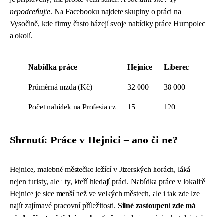
nepodceňujte
. Na Facebooku najdete skupiny o práci na
Vysočině, kde firmy často házejí svoje nabídky práce Humpolec
a okolí.
Nabídka práce
Hejnice
Liberec
Průměrná mzda (Kč)
32 000
38 000
Počet nabídek na Profesia.cz
15
120
Shrnutí: Práce v Hejnici – ano či ne?
Hejnice, malebné městečko ležící v Jizerských horách, láká
nejen turisty, ale i ty, kteří hledají práci. Nabídka práce v lokalitě
Hejnice je sice menší než ve velkých městech, ale i tak zde lze
najít zajímavé pracovní příležitosti.
Silné zastoupení zde má