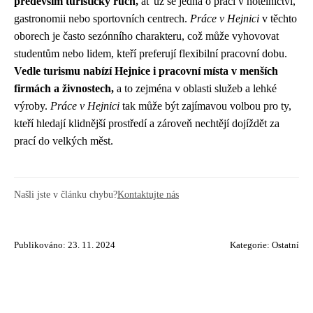
především turistický ruch,
ať už se jedná o práci v hotelnictví,
gastronomii nebo sportovních centrech.
Práce v Hejnici
v těchto
oborech je často sezónního charakteru, což může vyhovovat
studentům nebo lidem, kteří preferují flexibilní pracovní dobu.
Vedle turismu nabízí Hejnice i pracovní místa v menších
firmách a živnostech,
a to zejména v oblasti služeb a lehké
výroby.
Práce v Hejnici
tak může být zajímavou volbou pro ty,
kteří hledají klidnější prostředí a zároveň nechtějí dojíždět za
prací do velkých měst.
Našli jste v článku chybu?
Kontaktujte nás
Publikováno: 23. 11. 2024
Kategorie:
Ostatní