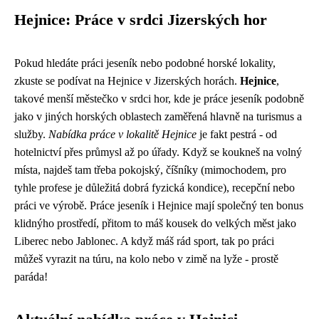
Hejnice: Práce v srdci Jizerských hor
Pokud hledáte práci jeseník nebo podobné horské lokality,
zkuste se podívat na Hejnice v Jizerských horách.
Hejnice
,
takové menší městečko v srdci hor, kde je práce jeseník podobně
jako v jiných horských oblastech zaměřená hlavně na turismus a
služby.
Nabídka práce v lokalitě Hejnice
je fakt pestrá - od
hotelnictví přes průmysl až po úřady. Když se koukneš na volný
místa, najdeš tam třeba pokojský, číšníky (mimochodem, pro
tyhle profese je důležitá
dobrá fyzická kondice
), recepční nebo
práci ve výrobě. Práce jeseník i Hejnice mají společný ten bonus
klidnýho prostředí, přitom to máš kousek do velkých měst jako
Liberec nebo Jablonec. A když máš rád sport, tak po práci
můžeš vyrazit na túru, na kolo nebo v zimě na lyže - prostě
paráda!