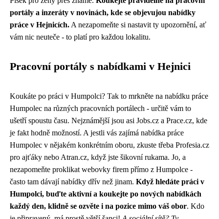
Písek pro ženy přes známé.
Koukejte pravidelně na pracovní
portály a inzeráty v novinách, kde se objevujou nabídky
práce v Hejnicích.
A nezapomeňte si nastavit ty upozornění, ať
vám nic neuteče - to platí pro každou lokalitu.
Pracovní portály s nabídkami v Hejnici
Koukáte po práci v Humpolci? Tak to mrkněte na nabídku práce
Humpolec na různých pracovních portálech - určitě vám to
ušetří spoustu času. Nejznámější jsou asi Jobs.cz a Prace.cz, kde
je fakt hodně možností. A jestli vás zajímá
nabídka práce
Humpolec
v nějakém konkrétním oboru, zkuste třeba Profesia.cz
pro ajťáky nebo Atran.cz, když jste šikovní rukama. Jo, a
nezapomeňte proklikat webovky firem přímo z Humpolce -
často tam dávají nabídky dřív než jinam.
Když hledáte práci v
Humpolci, buďte aktivní a koukejte po nových nabídkách
každý den, klidně se ozvěte i na pozice mimo váš obor
. Kdo
je připravený, má prostě větší šanci!
A sociální sítě? Ty