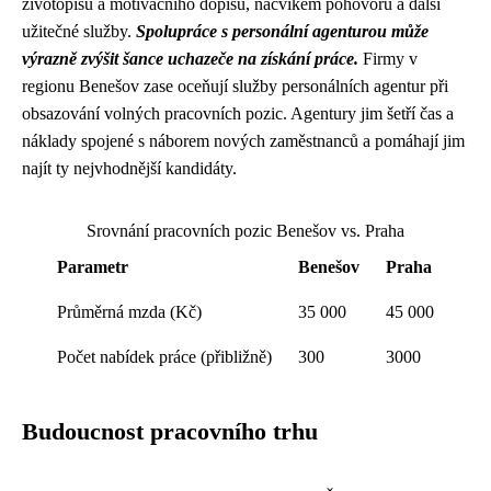
životopisu a motivačního dopisu, nácvikem pohovoru a další
užitečné služby.
Spolupráce s personální agenturou může
výrazně zvýšit šance uchazeče na získání práce.
Firmy v
regionu Benešov zase oceňují služby personálních agentur při
obsazování volných pracovních pozic. Agentury jim šetří čas a
náklady spojené s náborem nových zaměstnanců a pomáhají jim
najít ty nejvhodnější kandidáty.
Srovnání pracovních pozic Benešov vs. Praha
Parametr
Benešov
Praha
Průměrná mzda (Kč)
35 000
45 000
Počet nabídek práce (přibližně)
300
3000
Budoucnost pracovního trhu