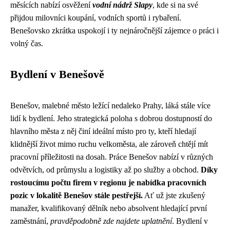
měsících nabízí osvěžení
vodní nádrž Slapy
, kde si na své
přijdou milovníci koupání, vodních sportů i rybaření.
Benešovsko zkrátka uspokojí i ty nejnáročnější zájemce o práci i
volný čas.
Bydlení v Benešově
Benešov, malebné město ležící nedaleko Prahy, láká stále více
lidí k bydlení. Jeho strategická poloha s dobrou dostupností do
hlavního města z něj činí ideální místo pro ty, kteří hledají
klidnější život mimo ruchu velkoměsta, ale zároveň chtějí mít
pracovní příležitosti na dosah. Práce Benešov nabízí v různých
odvětvích, od průmyslu a logistiky až po služby a obchod.
Díky
rostoucímu počtu firem v regionu je nabídka pracovních
pozic v lokalitě Benešov stále pestřejší.
Ať už jste zkušený
manažer, kvalifikovaný dělník nebo absolvent hledající první
zaměstnání,
pravděpodobně zde najdete uplatnění
. Bydlení v