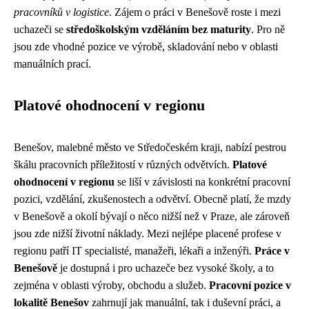
pracovníků v logistice
. Zájem o práci v Benešově roste i mezi
uchazeči se
středoškolským vzděláním bez maturity
. Pro ně
jsou zde vhodné pozice ve výrobě, skladování nebo v oblasti
manuálních prací.
Platové ohodnocení v regionu
Benešov, malebné město ve Středočeském kraji, nabízí pestrou
škálu pracovních příležitostí v různých odvětvích.
Platové
ohodnocení v regionu
se liší v závislosti na konkrétní pracovní
pozici, vzdělání, zkušenostech a odvětví. Obecně platí, že mzdy
v Benešově a okolí bývají o něco nižší než v Praze, ale zároveň
jsou zde nižší životní náklady. Mezi nejlépe placené profese v
regionu patří IT specialisté, manažeři, lékaři a inženýři.
Práce v
Benešově
je dostupná i pro uchazeče bez vysoké školy, a to
zejména v oblasti výroby, obchodu a služeb.
Pracovní pozice v
lokalitě Benešov
zahrnují jak manuální, tak i duševní práci, a