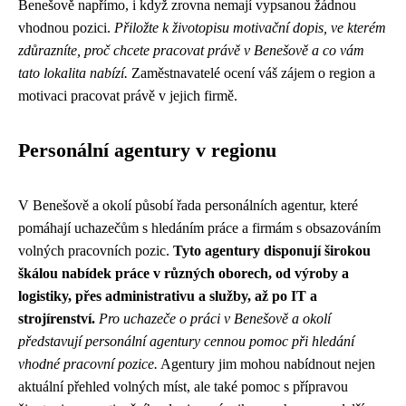
Benešově napřímo, i když zrovna nemají vypsanou žádnou
vhodnou pozici.
Přiložte k životopisu motivační dopis, ve kterém
zdůrazníte, proč chcete pracovat právě v Benešově a co vám
tato lokalita nabízí.
Zaměstnavatelé ocení váš zájem o region a
motivaci pracovat právě v jejich firmě.
Personální agentury v regionu
V Benešově a okolí působí řada personálních agentur, které
pomáhají uchazečům s hledáním práce a firmám s obsazováním
volných pracovních pozic.
Tyto agentury disponují širokou
škálou nabídek práce v různých oborech, od výroby a
logistiky, přes administrativu a služby, až po IT a
strojírenství.
Pro uchazeče o práci v Benešově a okolí
představují personální agentury cennou pomoc při hledání
vhodné pracovní pozice.
Agentury jim mohou nabídnout nejen
aktuální přehled volných míst, ale také pomoc s přípravou