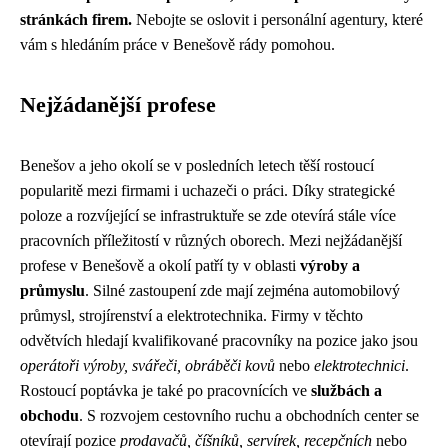
stránkách firem.
Nebojte se oslovit i personální agentury, které
vám s hledáním práce v Benešově rády pomohou.
Nejžádanější profese
Benešov a jeho okolí se v posledních letech těší rostoucí
popularitě mezi firmami i uchazeči o práci. Díky strategické
poloze a rozvíjející se infrastruktuře se zde otevírá stále více
pracovních příležitostí v různých oborech. Mezi nejžádanější
profese v Benešově a okolí patří ty v oblasti
výroby a
průmyslu
. Silné zastoupení zde mají zejména automobilový
průmysl, strojírenství a elektrotechnika. Firmy v těchto
odvětvích hledají kvalifikované pracovníky na pozice jako jsou
operátoři výroby, svářeči, obráběči kovů
nebo
elektrotechnici
.
Rostoucí poptávka je také po pracovnících ve
službách a
obchodu
. S rozvojem cestovního ruchu a obchodních center se
otevírají pozice
prodavačů, číšníků, servírek, recepčních
nebo