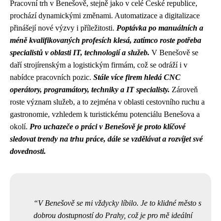
Pracovní trh v Benešově, stejně jako v celé České republice,
prochází dynamickými změnami. Automatizace a digitalizace
přinášejí nové výzvy i příležitosti.
Poptávka po manuálních a
méně kvalifikovaných profesích klesá, zatímco roste potřeba
specialistů v oblasti IT, technologií a služeb.
V Benešově se
daří strojírenským a logistickým firmám, což se odráží i v
nabídce pracovních pozic.
Stále více firem hledá CNC
operátory, programátory, techniky a IT specialisty.
Zároveň
roste význam služeb, a to zejména v oblasti cestovního ruchu a
gastronomie, vzhledem k turistickému potenciálu Benešova a
okolí.
Pro uchazeče o práci v Benešově je proto klíčové
sledovat trendy na trhu práce, dále se vzdělávat a rozvíjet své
dovednosti.
V Benešově se mi vždycky líbilo. Je to klidné město s
dobrou dostupností do Prahy, což je pro mě ideální