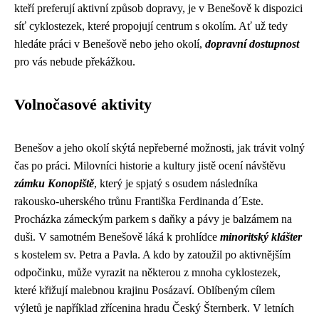
kteří preferují aktivní způsob dopravy, je v Benešově k dispozici
síť cyklostezek, které propojují centrum s okolím. Ať už tedy
hledáte práci v Benešově nebo jeho okolí,
dopravní dostupnost
pro vás nebude překážkou.
Volnočasové aktivity
Benešov a jeho okolí skýtá nepřeberné možnosti, jak trávit volný
čas po práci. Milovníci historie a kultury jistě ocení návštěvu
zámku Konopiště
, který je spjatý s osudem následníka
rakousko-uherského trůnu Františka Ferdinanda d´Este.
Procházka zámeckým parkem s daňky a pávy je balzámem na
duši. V samotném Benešově láká k prohlídce
minoritský klášter
s kostelem sv. Petra a Pavla. A kdo by zatoužil po aktivnějším
odpočinku, může vyrazit na některou z mnoha cyklostezek,
které křižují malebnou krajinu Posázaví. Oblíbeným cílem
výletů je například zřícenina hradu Český Šternberk. V letních