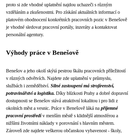
proto si zde vhodné uplatnění najdou uchazeči s různým
vzděláním a zkušenostmi. Pro získání aktuálních informací o
platovém ohodnocení konkrétních pracovních pozic v Benešově
je vhodné sledovat pracovní portály, inzeráty a kontaktovat
personální agentury.
Výhody práce v Benešově
Benešov a jeho okolí skýtá pestrou škálu pracovních příležitostí
v různých odvětvích. Najdete zde uplatnění v průmyslu,
službách i zemědělství.
Silné zastoupení má strojírenství,
potravinářství a logistika.
Díky blízkosti Prahy a dobré dopravní
dostupnosti se Benešov stává atraktivní lokalitou i pro lidi z
okolních měst a vesnic. Práce v Benešově láká na
příjemné
pracovní prostředí
v menším městě s klidnější atmosférou a
nižšími životními náklady v porovnání s hlavním městem.
Zároveň zde najdete veškerou občanskou vybavenost - školy,