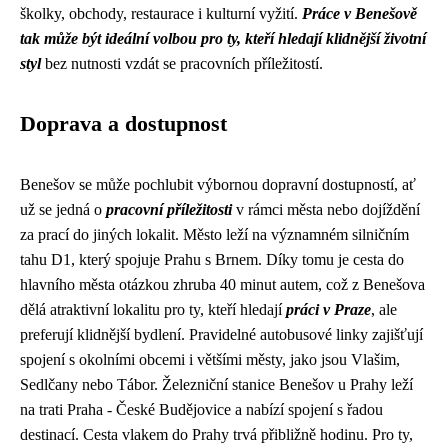
školky, obchody, restaurace i kulturní vyžití.
Práce v Benešově
tak může být ideální volbou pro ty, kteří hledají klidnější životní
styl
bez nutnosti vzdát se pracovních příležitostí.
Doprava a dostupnost
Benešov se může pochlubit výbornou dopravní dostupností, ať
už se jedná o
pracovní příležitosti
v rámci města nebo dojíždění
za prací do jiných lokalit. Město leží na významném silničním
tahu D1, který spojuje Prahu s Brnem. Díky tomu je cesta do
hlavního města otázkou zhruba 40 minut autem, což z Benešova
dělá atraktivní lokalitu pro ty, kteří hledají
práci v Praze
, ale
preferují klidnější bydlení. Pravidelné autobusové linky zajišťují
spojení s okolními obcemi i většími městy, jako jsou Vlašim,
Sedlčany nebo Tábor. Železniční stanice Benešov u Prahy leží
na trati Praha - České Budějovice a nabízí spojení s řadou
destinací. Cesta vlakem do Prahy trvá přibližně hodinu. Pro ty,