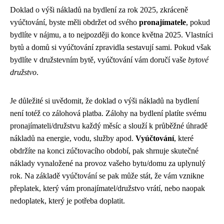
Doklad o výši nákladů na bydlení za rok 2025, zkráceně
vyúčtování, byste měli obdržet od svého
pronajímatele
, pokud
bydlíte v nájmu, a to nejpozději do konce května 2025. Vlastníci
bytů a domů si vyúčtování zpravidla sestavují sami. Pokud však
bydlíte v družstevním bytě, vyúčtování vám doručí vaše
bytové
družstvo
.
Je důležité si uvědomit, že doklad o výši nákladů na bydlení
není totéž co zálohová platba. Zálohy na bydlení platíte svému
pronajímateli/družstvu každý měsíc a slouží k průběžné úhradě
nákladů na energie, vodu, služby apod.
Vyúčtování
, které
obdržíte na konci zúčtovacího období, pak shrnuje skutečné
náklady vynaložené na provoz vašeho bytu/domu za uplynulý
rok. Na základě vyúčtování se pak může stát, že vám vznikne
přeplatek, který vám pronajímatel/družstvo vrátí, nebo naopak
nedoplatek, který je potřeba doplatit.