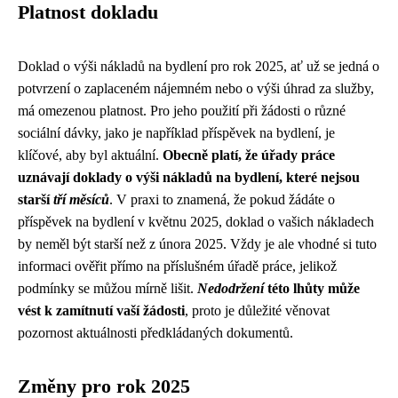
Platnost dokladu
Doklad o výši nákladů na bydlení pro rok 2025, ať už se jedná o
potvrzení o zaplaceném nájemném nebo o výši úhrad za služby,
má omezenou platnost. Pro jeho použití při žádosti o různé
sociální dávky, jako je například příspěvek na bydlení, je
klíčové, aby byl aktuální.
Obecně platí, že úřady práce
uznávají doklady o výši nákladů na bydlení, které nejsou
starší
tří měsíců
. V praxi to znamená, že pokud žádáte o
příspěvek na bydlení v květnu 2025, doklad o vašich nákladech
by neměl být starší než z února 2025. Vždy je ale vhodné si tuto
informaci ověřit přímo na příslušném úřadě práce, jelikož
podmínky se můžou mírně lišit.
Nedodržení
této lhůty může
vést k zamítnutí vaší žádosti
, proto je důležité věnovat
pozornost aktuálnosti předkládaných dokumentů.
Změny pro rok 2025