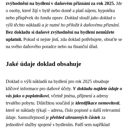
zvýhodnění na bydlení v daňovém přiznání za rok 2025.
Jde
o osoby, které žijí v bytě nebo domě a platí nájem, hypotéku
nebo příspěvek do fondu oprav.
Doklad slouží jako doklad o
výši těchto nákladů a je nutné ho přiložit k daňovému přiznání.
Bez dokladu si daňové zvýhodnění na bydlení nemůžete
uplatnit.
Pokud si nejste jistí, zda doklad potřebujete, obraťte se
na svého daňového poradce nebo na finanční úřad.
Jaké údaje doklad obsahuje
Doklad o výši nákladů na bydlení pro rok 2025 obsahuje
klíčové informace pro daňové účely.
V dokladu najdete údaje o
vás jako o poplatníkovi
, včetně jména, příjmení a adresy
trvalého pobytu. Důležitou součástí je
identifikace nemovitosti
,
které se náklady týkají – adresa, číslo popisné a další relevantní
údaje. Samozřejmostí je
přehled uhrazených částek
za
jednotlivé služby spojené s bydlením. Patří sem například