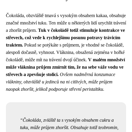
Čokoláda, obzvláště tmavá s vysokým obsahem kakaa, obsahuje
značné množství tuku. Ten může u některých lidí urychlit trávení
a zhoršit průjem.
Tuk v čokoládě totiž stimuluje kontrakce ve
střevech, což vede k rychlejšímu posunu potravy trávicím
traktem.
Pokud se potýkáte s průjmem, je vhodné se čokoládě,
alespoň dočasně, vyhnout. Vláknina, obsažená zejména v hořké
čokoládě, může mít na trávení dvojí účinek.
V malém množství
může vláknina průjem zmírnit tím, že na sebe váže vodu ve
střevech a zpevňuje stolici.
Ovšem nadměrná konzumace
vlákniny, obzvláště u jedinců na ni citlivých, může průjem
naopak zhoršit, jelikož podporuje střevní peristaltiku.
Čokoláda, zvláště ta s vysokým obsahem cukru a
tuku, může průjem zhoršit. Obsahuje totiž teobromin,