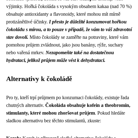
výjimky. Hořká čokoláda s vysokým obsahem kakaa (nad 70 %)
obsahuje antioxidanty a flavonoidy, které mohou mít mírně
protizánětlivé účinky.
I přesto je důležité konzumovat hořkou
čokoládu s mírou, a to pouze v případě, že vám to váš zdravotní
stav dovolí.
Místo čokolády se zaměřte na potraviny, které vám
pomohou průjem zvládnout, jako jsou banány, rýže, suchary
nebo vařená mrkev.
Nezapomeňte také na dostatečnou
hydrataci, jelikož průjem může vést k dehydrataci.
Alternativy k čokoládě
Pro ty, kteří trpí průjmem po konzumaci čokolády, existuje řada
chutných alternativ.
Čokoláda obsahuje kofein a theobromin,
stimulanty, které mohou zhoršovat průjem
. Pokud hledáte
sladkou alternativu bez těchto stimulantů, zkuste: