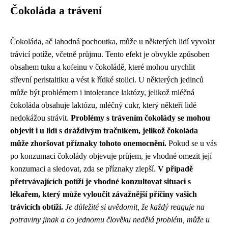
Čokoláda a trávení
Čokoláda, ač lahodná pochoutka, může u některých lidí vyvolat
trávicí potíže, včetně průjmu. Tento efekt je obvykle způsoben
obsahem tuku a kofeinu v čokoládě, které mohou urychlit
střevní peristaltiku a vést k řídké stolici. U některých jedinců
může být problémem i intolerance laktózy, jelikož mléčná
čokoláda obsahuje laktózu, mléčný cukr, který někteří lidé
nedokážou strávit.
Problémy s trávením čokolády se mohou
objevit i u lidí s dráždivým tračníkem, jelikož čokoláda
může zhoršovat příznaky tohoto onemocnění.
Pokud se u vás
po konzumaci čokolády objevuje průjem, je vhodné omezit její
konzumaci a sledovat, zda se příznaky zlepší.
V případě
přetrvávajících potíží je vhodné konzultovat situaci s
lékařem, který může vyloučit závažnější příčiny vašich
trávicích obtíží.
Je důležité si uvědomit, že každý reaguje na
potraviny jinak a co jednomu člověku nedělá problém, může u