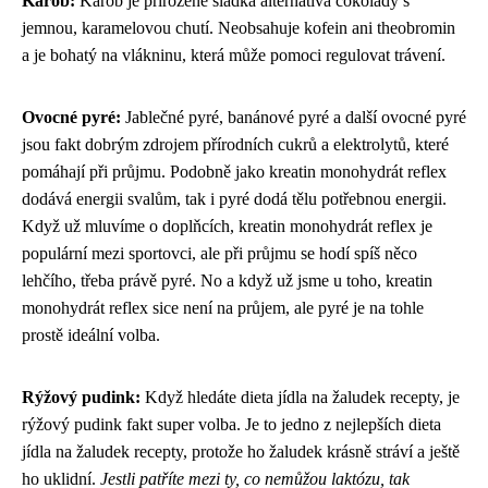
Karob:
Karob je přirozeně sladká alternativa čokolády s
jemnou, karamelovou chutí. Neobsahuje kofein ani theobromin
a je bohatý na vlákninu, která může pomoci regulovat trávení.
Ovocné pyré:
Jablečné pyré, banánové pyré a další ovocné pyré
jsou fakt dobrým zdrojem přírodních cukrů a elektrolytů, které
pomáhají při průjmu. Podobně jako
kreatin monohydrát reflex
dodává energii svalům, tak i pyré dodá tělu potřebnou energii.
Když už mluvíme o doplňcích, kreatin monohydrát reflex je
populární mezi sportovci, ale při průjmu se hodí spíš něco
lehčího, třeba právě pyré. No a když už jsme u toho, kreatin
monohydrát reflex sice není na průjem, ale pyré je na tohle
prostě ideální volba.
Rýžový pudink:
Když hledáte
dieta jídla na žaludek recepty
, je
rýžový pudink fakt super volba. Je to jedno z nejlepších dieta
jídla na žaludek recepty, protože ho žaludek krásně stráví a ještě
ho uklidní.
Jestli patříte mezi ty, co nemůžou laktózu, tak