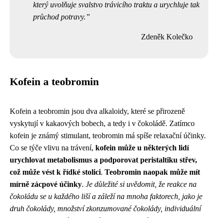
který uvolňuje svalstvo trávicího traktu a urychluje tak
průchod potravy.
Zdeněk Kolečko
Kofein a teobromin
Kofein a teobromin jsou dva alkaloidy, které se přirozeně
vyskytují v kakaových bobech, a tedy i v čokoládě. Zatímco
kofein je známý stimulant, teobromin má spíše relaxační účinky.
Co se týče vlivu na trávení,
kofein může u některých lidí
urychlovat metabolismus a podporovat peristaltiku střev,
což může vést k řídké stolici
.
Teobromin naopak může mít
mírně zácpové účinky
.
Je důležité si uvědomit, že reakce na
čokoládu se u každého liší a záleží na mnoha faktorech, jako je
druh čokolády, množství zkonzumované čokolády, individuální