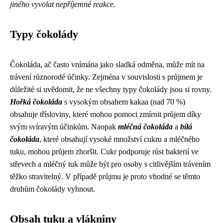
jiného vyvolat nepříjemné reakce.
Typy čokolády
Čokoláda, ač často vnímána jako sladká odměna, může mít na
trávení různorodé účinky. Zejména v souvislosti s průjmem je
důležité si uvědomit, že ne všechny typy čokolády jsou si rovny.
Hořká čokoláda
s vysokým obsahem kakaa (nad 70 %)
obsahuje třísloviny, které mohou pomoci zmírnit průjem díky
svým svíravým účinkům. Naopak
mléčná čokoláda
a
bílá
čokoláda
, které obsahují vysoké množství cukru a mléčného
tuku, mohou průjem zhoršit. Cukr podporuje růst bakterií ve
střevech a mléčný tuk může být pro osoby s citlivějším trávením
těžko stravitelný. V případě průjmu je proto vhodné se těmto
druhům čokolády vyhnout.
Obsah tuku a vlákniny