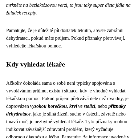
mrkněte na bezlaktózovou verzi, to jsou taky super dieta jídla na
žaludek recepty.
Pamatujte, že je důležité pít dostatek tekutin, abyste zabránili
dehydrataci, pokud máte průjem. Pokud příznaky přetrvávají,
vyhledejte lékařskou pomoc.
Kdy vyhledat lékaře
Ačkoliv čokoláda sama o sobě není typicky spojována s
vyvoláváním průjmu, existují situace, kdy je vhodné vyhledat
lékařskou pomoc. Pokud průjem přetrvává déle než dva dny, je
doprovázen
vysokou horečkou
,
krví ve stolici
, nebo
příznaky
dehydratace
, jako je silná žízeň, sucho v ústech, závratě nebo
tmavá moč, je nezbytné vyhledat lékaře. Tyto příznaky mohou
indikovat závažnější zdravotní problém, který vyžaduje
odbornou diagnózu a léčbu. Pamatujte, že informace uvedené v