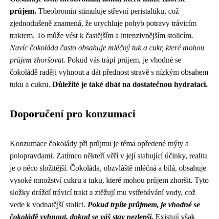
průjem.
Theobromin stimuluje střevní peristaltiku, což
zjednodušeně znamená, že urychluje pohyb potravy trávicím
traktem. To může vést k častějším a intenzivnějším stolicím.
Navíc čokoláda často obsahuje mléčný tuk a cukr, které mohou
průjem zhoršovat.
Pokud vás trápí průjem, je vhodné se
čokoládě raději vyhnout a dát přednost stravě s nízkým obsahem
tuku a cukru.
Důležité je také dbát na dostatečnou hydrataci.
Doporučení pro konzumaci
Konzumace čokolády při průjmu je téma opředené mýty a
polopravdami. Zatímco někteří věří v její stahující účinky, realita
je o něco složitější. Čokoláda, obzvláště mléčná a bílá, obsahuje
vysoké množství cukru a tuku, které mohou průjem zhoršit. Tyto
složky dráždí trávicí trakt a ztěžují mu vstřebávání vody, což
vede k vodnatější stolici.
Pokud trpíte průjmem, je vhodné se
čokoládě vyhnout, dokud se váš stav nezlepší.
Existují však