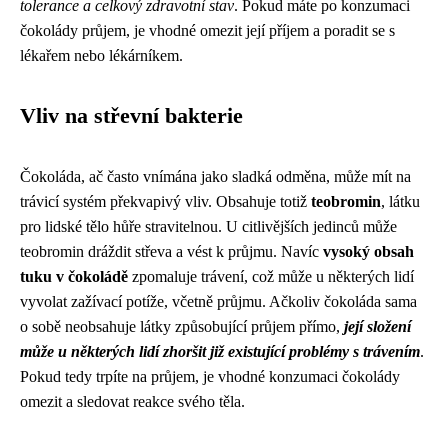
tolerance a celkový zdravotní stav
. Pokud máte po konzumaci
čokolády průjem, je vhodné omezit její příjem a poradit se s
lékařem nebo lékárníkem.
Vliv na střevní bakterie
Čokoláda, ač často vnímána jako sladká odměna, může mít na
trávicí systém překvapivý vliv. Obsahuje totiž
teobromin
, látku
pro lidské tělo hůře stravitelnou. U citlivějších jedinců může
teobromin dráždit střeva a vést k průjmu. Navíc
vysoký obsah
tuku v čokoládě
zpomaluje trávení, což může u některých lidí
vyvolat zažívací potíže, včetně průjmu. Ačkoliv čokoláda sama
o sobě neobsahuje látky způsobující průjem přímo,
její složení
může u některých lidí zhoršit již existující problémy s trávením
.
Pokud tedy trpíte na průjem, je vhodné konzumaci čokolády
omezit a sledovat reakce svého těla.