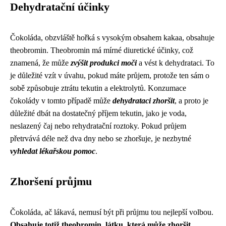
Dehydratační účinky
Čokoláda, obzvláště hořká s vysokým obsahem kakaa, obsahuje
theobromin. Theobromin má mírné diuretické účinky, což
znamená, že může
zvýšit produkci moči
a vést k dehydrataci. To
je důležité vzít v úvahu, pokud máte průjem, protože ten sám o
sobě způsobuje ztrátu tekutin a elektrolytů. Konzumace
čokolády v tomto případě může
dehydrataci zhoršit
, a proto je
důležité dbát na dostatečný příjem tekutin, jako je voda,
neslazený čaj nebo rehydratační roztoky. Pokud průjem
přetrvává déle než dva dny nebo se zhoršuje, je nezbytné
vyhledat lékařskou pomoc
.
Zhoršení průjmu
Čokoláda, ač lákavá, nemusí být při průjmu tou nejlepší volbou.
Obsahuje totiž theobromin, látku, která může zhoršit