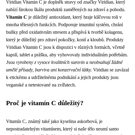
Viridian Vitamin C je doplněk stravy od značky Viridian, který
nabízí širokou škálu produktů zaměřených na zdraví a pohodu.
Vitamin C
je důležitý antioxidant, který hraje klíčovou roli v
mnoha tělesných funkcích. Podporuje imunitní systém, chrání
buňky před oxidativním stresem a přispívá k tvorbě kolagenu,
který je důležitý pro zdraví pokožky, kostí a kloubů. Produkty
Viridian Vitamin C jsou k dispozici v různých formách, včetně
kapslí, tablet a prášku, aby vyhovovaly individuálním potřebám.
Jsou vyrobeny z vysoce kvalitních surovin a neobsahují žádné
umělé přísady, barviva ani konzervační látky.
Viridian se zavázal
k etickému a udržitelnému podnikání a jejich produkty jsou
veganské a netestované na zvířatech.
Proč je vitamín C důležitý?
Vitamín C, známý také jako kyselina askorbová, je
nepostradatelným vitamínem, který si naše tělo neumí samo