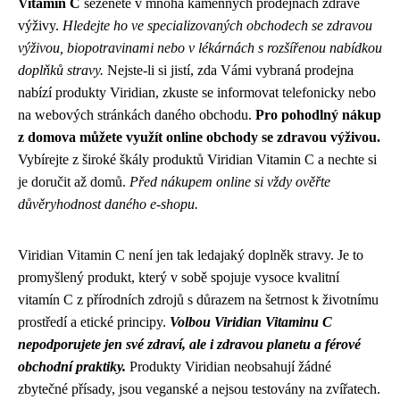
Vitamin C
seženete v mnoha kamenných prodejnách zdravé
výživy.
Hledejte ho ve specializovaných obchodech se zdravou
výživou, biopotravinami nebo v lékárnách s rozšířenou nabídkou
doplňků stravy.
Nejste-li si jistí, zda Vámi vybraná prodejna
nabízí produkty Viridian, zkuste se informovat telefonicky nebo
na webových stránkách daného obchodu.
Pro pohodlný nákup
z domova můžete využít online obchody se zdravou výživou.
Vybírejte z široké škály produktů Viridian Vitamin C a nechte si
je doručit až domů.
Před nákupem online si vždy ověřte
důvěryhodnost daného e-shopu.
Viridian Vitamin C není jen tak ledajaký doplněk stravy. Je to
promyšlený produkt, který v sobě spojuje vysoce kvalitní
vitamín C z přírodních zdrojů s důrazem na šetrnost k životnímu
prostředí a etické principy.
Volbou Viridian Vitaminu C
nepodporujete jen své zdraví, ale i zdravou planetu a férové
obchodní praktiky.
Produkty Viridian neobsahují žádné
zbytečné přísady, jsou veganské a nejsou testovány na zvířatech.