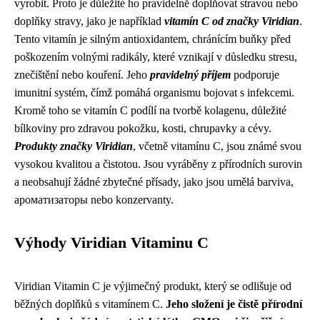
vyrobit. Proto je důležité ho pravidelně doplňovat stravou nebo
doplňky stravy, jako je například
vitamín C od značky Viridian
.
Tento vitamín je silným antioxidantem, chránícím buňky před
poškozením volnými radikály, které vznikají v důsledku stresu,
znečištění nebo kouření. Jeho
pravidelný příjem
podporuje
imunitní systém, čímž pomáhá organismu bojovat s infekcemi.
Kromě toho se vitamín C podílí na tvorbě kolagenu, důležité
bílkoviny pro zdravou pokožku, kosti, chrupavky a cévy.
Produkty značky Viridian
, včetně vitamínu C, jsou známé svou
vysokou kvalitou a čistotou. Jsou vyráběny z přírodních surovin
a neobsahují žádné zbytečné přísady, jako jsou umělá barviva,
ароматизаторы nebo konzervanty.
Výhody Viridian Vitaminu C
Viridian Vitamin C je výjimečný produkt, který se odlišuje od
běžných doplňků s vitamínem C.
Jeho složení je čistě přírodní