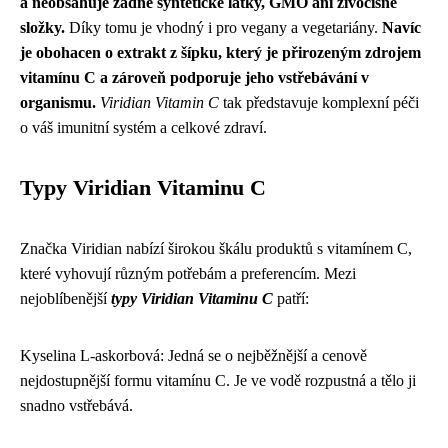
a neobsahuje žádné syntetické látky, GMO ani živočišné
složky.
Díky tomu je vhodný i pro vegany a vegetariány.
Navíc
je obohacen o extrakt z šípku, který je přirozeným zdrojem
vitamínu C a zároveň podporuje jeho vstřebávání v
organismu.
Viridian Vitamin C
tak představuje komplexní péči
o váš imunitní systém a celkové zdraví.
Typy Viridian Vitaminu C
Značka Viridian nabízí širokou škálu produktů s vitamínem C,
které vyhovují různým potřebám a preferencím. Mezi
nejoblíbenější
typy Viridian Vitaminu C
patří:
Kyselina L-askorbová: Jedná se o nejběžnější a cenově
nejdostupnější formu vitamínu C. Je ve vodě rozpustná a tělo ji
snadno vstřebává.