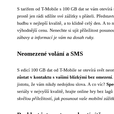
S tarifem od T-Mobile s 100 GB dat se vám otevír
prostě jen rádi sdílíte své zážitky s přáteli. Předst
hudbu v nejlepší kvalitě, a to klidně celý den. A to 
výhodnější cenu. Nenechte si ujít příležitost posun
zábavy a informací je vám na dosah ruky.
Neomezené volání a SMS
S edicí 100 GB dat od T-Mobile se otevírá svět ne
zůstat v kontaktu s vašimi blízkými bez omezení
.
jistotu, že vám nikdy nedojdou slova. A co víc?
Spe
seriály v nejvyšší kvalitě, hrajte online hry bez lagů
skvělou příležitostí, jak posunout vaše mobilní záži