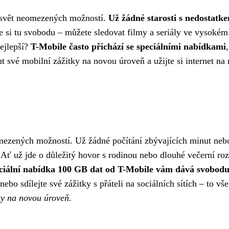
á svět neomezených možností.
Už žádné starosti s nedostatk
avte si tu svobodu – můžete sledovat filmy a seriály ve vysokém
nejlepší?
T-Mobile často přichází se speciálními nabídkami
out své mobilní zážitky na novou úroveň a užijte si internet
omezených možností. Už žádné počítání zbývajících minut neb
 Ať už jde o důležitý hovor s rodinou nebo dlouhé večerní roz
ciální nabídka 100 GB dat od T-Mobile vám dává svobodu p
 nebo sdílejte své zážitky s přáteli na sociálních sítích – to v
tky na novou úroveň.