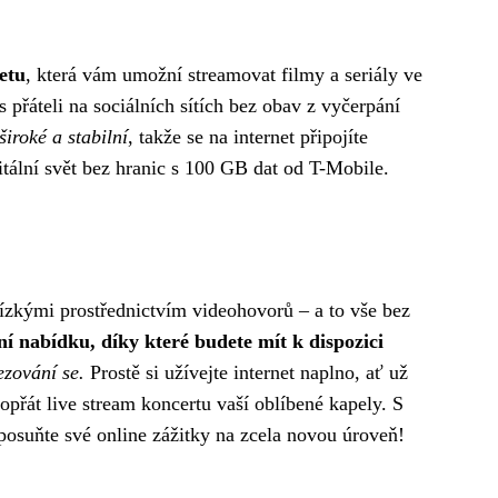
netu
, která vám umožní streamovat filmy a seriály ve
 přáteli na sociálních sítích bez obav z vyčerpání
široké a stabilní
, takže se na internet připojíte
gitální svět bez hranic s 100 GB dat od T-Mobile.
 blízkými prostřednictvím videohovorů – a to vše bez
ní nabídku, díky které budete mít k dispozici
ezování se.
Prostě si užívejte internet naplno, ať už
dopřát live stream koncertu vaší oblíbené kapely. S
osuňte své online zážitky na zcela novou úroveň!