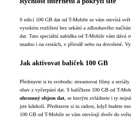
Rychlost internetu a pokrytí sítě
S edicí 100 GB dat od T-Mobile se vám otevírá sv
vysokém rozlišení bez sekání a zdlouhavého načítání.
dat. Tato speciální nabídka od T-Mobile vám dává s
snadno i na cestách, v přírodě nebo na dovolené. Vyu
Jak aktivovat balíček 100 GB
Představte si tu svobodu: streamovat filmy a seriály
obav z vyčerpání dat. S balíčkem 100 GB od T-Mobil
ohromný objem dat
, se kterým zvládnete i ty nejná
jste kdekoli. Představte si tu radost, když budete mo
100 GB od T-Mobile se vám otevírají dveře do světa