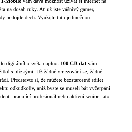
 T-Mobile
vám dává možnost užívat si internet na
ěta na dosah ruky. Ať už jste vášnivý gamer,
kdy nedojde dech. Využijte tuto jedinečnou
odu digitálního světa naplno.
100 GB dat
vám
ážitků s blízkými. Už žádné omezování se, žádné
ádi. Představte si, že můžete bezstarostně sdílet
jektu odkudkoliv, aniž byste se museli bát vyčerpání
udent, pracující profesionál nebo aktivní senior, tato