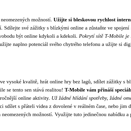
ět neomezených možností.
Užijte si bleskovou rychlost inter
 Sdílejte své zážitky s blízkými online a zůstaňte ve spojení s
vobodu být online kdykoli a kdekoli.
Pokrytí sítě T-Mobile je 
žijte naplno potenciál svého chytrého telefonu a užijte si di
 ve vysoké kvalitě, hrát online hry bez lagů, sdílet zážitky s
e se tento sen stává realitou!
T-Mobile vám přináší speciál
ročnější online aktivity.
Už žádné hlídání spotřeby, žádné om
ci sdílet s přáteli videa z dovolené v reálném čase, nebo jim 
 neomezených možností. Využijte tuto jedinečnou nabídku a p