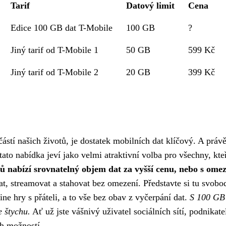
Tarif
Datový limit
Cena
Edice 100 GB dat T-Mobile
100 GB
?
Jiný tarif od T-Mobile 1
50 GB
599 Kč
Jiný tarif od T-Mobile 2
20 GB
399 Kč
ástí našich životů, je dostatek mobilních dat klíčový. A práv
o nabídka jeví jako velmi atraktivní volba pro všechny, kteří
 nabízí srovnatelný objem dat za vyšší cenu, nebo s omez
, streamovat a stahovat bez omezení. Představte si tu svobod
ine hry s přáteli, a to vše bez obav z vyčerpání dat.
S 100 GB 
e štychu.
Ať už jste vášnivý uživatel sociálních sítí, podnikate
h možností.