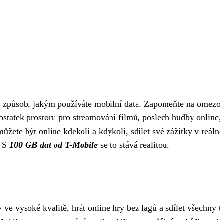
í způsob, jakým používáte mobilní data. Zapomeňte na omezov
tatek prostoru pro streamování filmů, poslech hudby online, h
můžete být online kdekoli a kdykoli, sdílet své zážitky v reál
. S
100 GB dat od T-Mobile
se to stává realitou.
y ve vysoké kvalitě, hrát online hry bez lagů a sdílet všechn