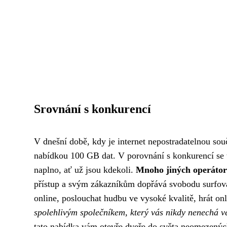
Srovnání s konkurencí
V dnešní době, kdy je internet nepostradatelnou souč
nabídkou 100 GB dat. V porovnání s konkurencí se tat
naplno, ať už jsou kdekoli.
Mnoho jiných operátorů
přístup a svým zákazníkům dopřává svobodu surfovat
online, poslouchat hudbu ve vysoké kvalitě, hrát onl
spolehlivým společníkem, který vás nikdy nenechá v
tato nabídka vám otevře dveře do světa neomezenýc