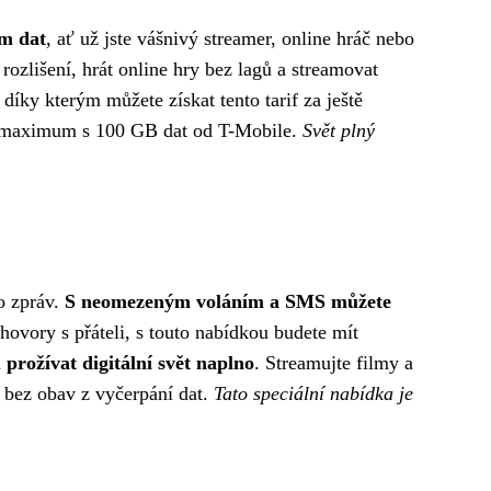
em dat
, ať už jste vášnivý streamer, online hráč nebo
 rozlišení, hrát online hry bez lagů a streamovat
, díky kterým můžete získat tento tarif za ještě
 na maximum s 100 GB dat od T-Mobile.
Svět plný
o zpráv.
S neomezeným voláním a SMS můžete
hovory s přáteli, s touto nabídkou budete mít
rožívat digitální svět naplno
. Streamujte filmy a
še bez obav z vyčerpání dat.
Tato speciální nabídka je