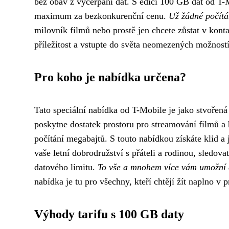
bez obav z vyčerpání dat. S edicí 100 GB dat od T-M
maximum za bezkonkurenční cenu.
Už žádné počítá
milovník filmů nebo prostě jen chcete zůstat v konta
příležitost a vstupte do světa neomezených možnost
Pro koho je nabídka určena?
Tato speciální nabídka od T-Mobile je jako stvořená 
poskytne dostatek prostoru pro streamování filmů a 
počítání megabajtů. S touto nabídkou získáte klid a 
vaše letní dobrodružství s přáteli a rodinou, sledov
datového limitu.
To vše a mnohem více vám umožní 
nabídka je tu pro všechny, kteří chtějí žít naplno v 
Výhody tarifu s 100 GB daty