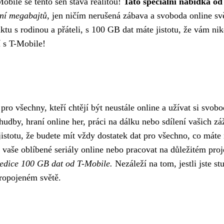
obile se tento sen stává realitou!
Tato speciální nabídka od
ní megabajtů
, jen ničím nerušená zábava a svoboda online sv
ktu s rodinou a přáteli, s 100 GB dat máte jistotu, že vám ni
í s T-Mobile!
pro všechny, kteří chtějí být neustále online a užívat si svob
hudby, hraní online her, práci na dálku nebo sdílení vašich z
jistotu, že budete mít vždy dostatek dat pro všechno, co máte r
at vaše oblíbené seriály online nebo pracovat na důležitém pro
edice 100 GB dat od T-Mobile.
Nezáleží na tom, jestli jste st
propojeném světě.