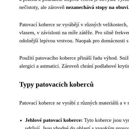
nečistoty, ale zároveň
nezanechává stopy na obuvi
Patovací koberce se vyrábějí v různých velikostech,
vlasem, v závislosti na míře zátěže. Pro silně frek
odolnější lepivou vrstvou. Naopak pro domácnosti s
Použití patovacího koberce přináší řadu výhod. Sniž
alergici a astmatici. Zároveň chrání podlahové kryti
Typy patovacích koberců
Patovací koberce se vyrábí z různých materiálů a v
Jehlové patovací koberce:
Tyto koberce jsou vyr
udržují. Jsou vhodné do oblastí s vysokým provo