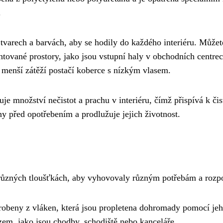
.
 tvarech a barvách, aby se hodily do každého interiéru. Může
ventované prostory, jako jsou vstupní haly v obchodních centr
 menší zátěží postačí koberce s nízkým vlasem.
uje množství nečistot a prachu v interiéru, čímž přispívá k či
ny před opotřebením a prodlužuje jejich životnost.
 různých tloušťkách, aby vyhovovaly různým potřebám a rozpo
obeny z vláken, která jsou propletena dohromady pomocí jeh
zem, jako jsou chodby, schodiště nebo kanceláře.