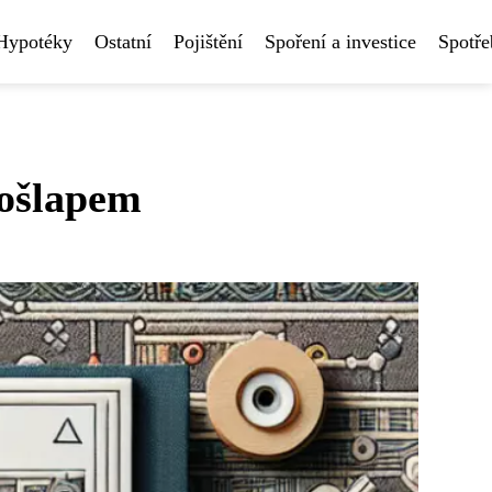
Hypotéky
Ostatní
Pojištění
Spoření a investice
Spotře
došlapem