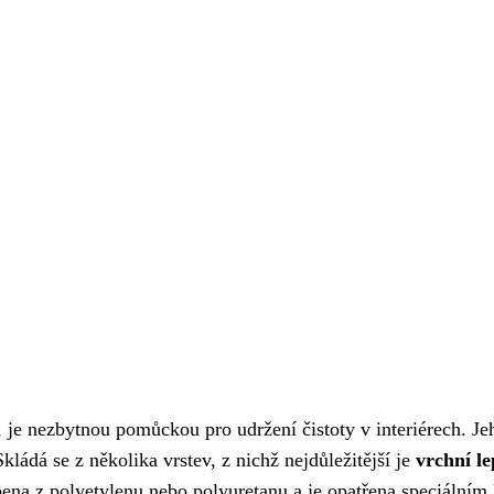
 je nezbytnou pomůckou pro udržení čistoty v interiérech. Je
kládá se z několika vrstev, z nichž nejdůležitější je
vrchní le
ena z polyetylenu nebo polyuretanu a je opatřena speciálním l