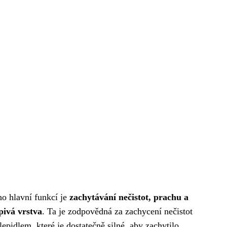
ho hlavní funkcí je
zachytávání nečistot, prachu a
pivá vrstva
. Ta je zodpovědná za zachycení nečistot
epidlem, které je dostatečně silné, aby zachytilo