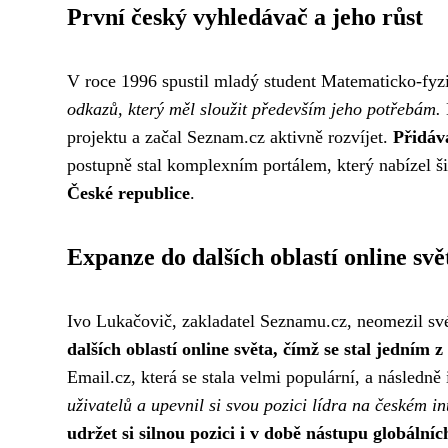
První český vyhledávač a jeho růst
V roce 1996 spustil mladý student Matematicko-fyzi
odkazů, který měl sloužit především jeho potřebám.
projektu a začal Seznam.cz aktivně rozvíjet.
Přidáva
postupně stal komplexním portálem, který nabízel ši
České republice
.
Expanze do dalších oblastí online svě
Ivo Lukačovič, zakladatel Seznamu.cz, neomezil své
dalších oblastí online světa, čímž se stal jedním
Email.cz, která se stala velmi populární, a násled
uživatelů a upevnil si svou pozici lídra na českém i
udržet si silnou pozici i v době nástupu globální