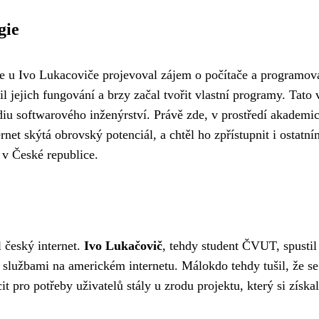
gie
 u Ivo Lukacoviče projevoval zájem o počítače a programová
 jejich fungování a brzy začal tvořit vlastní programy. Tato 
u softwarového inženýrství. Právě zde, v prostředí akademick
net skýtá obrovský potenciál, a chtěl ho zpřístupnit i ostat
 v České republice.
 český internet.
Ivo Lukačovič
, tehdy student ČVUT, spusti
službami na americkém internetu. Málokdo tehdy tušil, že se 
t pro potřeby uživatelů stály u zrodu projektu, který si získa