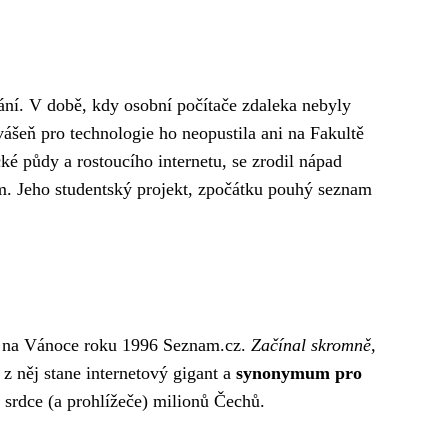
ní. V době, kdy osobní počítače zdaleka nebyly
vášeň pro technologie ho neopustila ani na Fakultě
é půdy a rostoucího internetu, se zrodil nápad
ním. Jeho studentský projekt, zpočátku pouhý seznam
l na Vánoce roku 1996 Seznam.cz.
Začínal skromně,
z něj stane internetový gigant a
synonymum pro
l srdce (a prohlížeče) milionů Čechů.