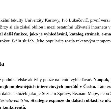
kální fakulty Univerzity Karlovy, Ivo Lukačovič, první verz
Brzy si ale získal oblibu i mezi ostatními uživateli internetu
l další funkce, jako je vyhledávání, katalog stránek, e-ma
rokou škálu služeb. Jeho popularita rostla raketovým tempem 
ta
 podnikatelské aktivity pouze na tento vyhledávač.
Naopak, 
 z nejkomplexnějších internetových portálů v Česku.
Tato ex
ně i dalších služeb jako je Seznam Zprávy, Seznam Mapy, neb
nternetovém trhu.
Strategie expanze do dalších oblastí se 
ch konkurentů.