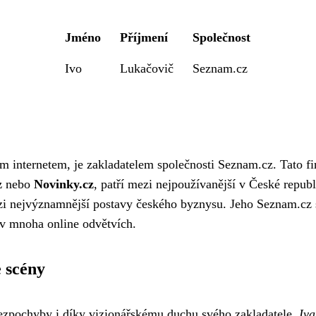
Jméno
Příjmení
Společnost
Ivo
Lukačovič
Seznam.cz
m internetem, je zakladatelem společnosti Seznam.cz. Tato 
z
nebo
Novinky.cz
, patří mezi nejpoužívanější v České republ
ezi nejvýznamnější postavy českého byznysu. Jeho Seznam.cz 
a v mnoha online odvětvích.
 scény
ezpochyby i díky vizionářskému duchu svého zakladatele,
Iva