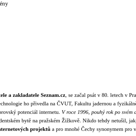
cény
ele a zakladatele Seznam.cz
, se začal psát v 80. letech v P
technologie ho přivedla na ČVUT, Fakultu jadernou a fyzikál
brovský potenciál internetu.
V roce 1996, pouhý rok po svém ab
dentském bytě na pražském Žižkově. Nikdo tehdy netušil, jak
nternetových projektů
a pro mnohé Čechy synonymem pro vyh