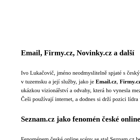
Email, Firmy.cz, Novinky.cz a další
Ivo Lukačovič, jméno neodmyslitelně spjaté s český
v tuzemsku a její služby, jako je
Email.cz
,
Firmy.c
ukázkou vizionářství a odvahy, která ho vynesla m
Češi používají internet, a dodnes si drží pozici lídr
Seznam.cz jako fenomén české online
Fenoménem české online scény se stal Seznam.cz b