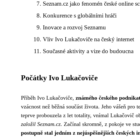
Seznam.cz jako fenomén české online s
Konkurence s globálními hráči
Inovace a rozvoj Seznamu
Vliv Ivo Lukačoviče na český internet
Současné aktivity a vize do budoucna
Počátky Ivo Lukačoviče
Příběh Ivo Lukačoviče,
známého českého podnikat
vzácnost než běžná součást života. Jeho vášeň pro 
teprve probouzela z let totality, vnímal Lukačovič o
založil Seznam.cz.
Začínal skromně, z pokoje ve stu
postupně stal jedním z nejúspěšnějších českých i