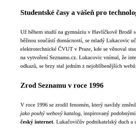
Studentské časy a vášeň pro technolo
Už během studií na gymnáziu v Havlíčkově Brodě se
běžnou součástí domácností, se mladý Lukacovic učil
elektrotechnické ČVUT v Praze, kde se věnoval studi
na vytvoření Seznamu.cz. Lukacovic vnímal, že inter
odkazů, se brzy stal jedním z nejoblíbenějších webů
Zrod Seznamu v roce 1996
V roce 1996 se zrodil fenomén, který navždy změnil
jako pouhý webový katalog
, inspirovaný podobnými 
český internet
. Lukačovičův podnikatelský duch a ci