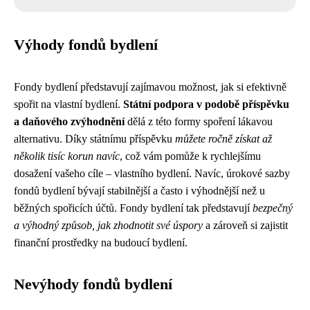
Výhody fondů bydlení
Fondy bydlení představují zajímavou možnost, jak si efektivně
spořit na vlastní bydlení.
Státní podpora v podobě příspěvku
a daňového zvýhodnění
dělá z této formy spoření lákavou
alternativu. Díky státnímu příspěvku
můžete ročně získat až
několik tisíc korun navíc
, což vám pomůže k rychlejšímu
dosažení vašeho cíle – vlastního bydlení. Navíc, úrokové sazby
fondů bydlení bývají stabilnější a často i výhodnější než u
běžných spořicích účtů. Fondy bydlení tak představují
bezpečný
a výhodný způsob, jak zhodnotit své úspory
a zároveň si zajistit
finanční prostředky na budoucí bydlení.
Nevýhody fondů bydlení