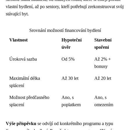
vlastní bydlení, až po seniory, kteří potřebují zrekonstruovat svůj
stávající byt.
Srovnání možností financování bydlení
Vlastnost
Hypoteční
Stavební
úvěr
spoření
Úroková sazba
Od 5%
Až 2% +
bonusy
Maximální délka
Až 30 let
Až 20 let
splácení
Možnost předčasného
Ano, s
Ano, s
splacení
poplatkem
omezením
Výše příspěvku
se odvíjí od konkrétního programu a typu