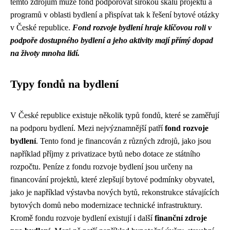
těmto zdrojům může fond podporovat širokou škálu projektů a
programů v oblasti bydlení a přispívat tak k řešení bytové otázky
v České republice.
Fond rozvoje bydlení hraje klíčovou roli v
podpoře dostupného bydlení a jeho aktivity mají přímý dopad
na životy mnoha lidí.
Typy fondů na bydlení
V České republice existuje několik typů fondů, které se zaměřují
na podporu bydlení. Mezi nejvýznamnější patří
fond rozvoje
bydlení
. Tento fond je financován z různých zdrojů, jako jsou
například příjmy z privatizace bytů nebo dotace ze státního
rozpočtu. Peníze z fondu rozvoje bydlení jsou určeny na
financování projektů, které zlepšují bytové podmínky obyvatel,
jako je například výstavba nových bytů, rekonstrukce stávajících
bytových domů nebo modernizace technické infrastruktury.
Kromě fondu rozvoje bydlení existují i další
finanční zdroje