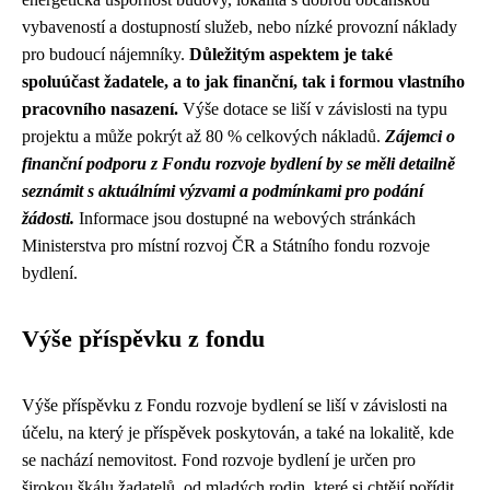
vybaveností a dostupností služeb, nebo nízké provozní náklady
pro budoucí nájemníky.
Důležitým aspektem je také
spoluúčast žadatele, a to jak finanční, tak i formou vlastního
pracovního nasazení.
Výše dotace se liší v závislosti na typu
projektu a může pokrýt až 80 % celkových nákladů.
Zájemci o
finanční podporu z Fondu rozvoje bydlení by se měli detailně
seznámit s aktuálními výzvami a podmínkami pro podání
žádosti.
Informace jsou dostupné na webových stránkách
Ministerstva pro místní rozvoj ČR a Státního fondu rozvoje
bydlení.
Výše příspěvku z fondu
Výše příspěvku z Fondu rozvoje bydlení se liší v závislosti na
účelu, na který je příspěvek poskytován, a také na lokalitě, kde
se nachází nemovitost. Fond rozvoje bydlení je určen pro
širokou škálu žadatelů, od mladých rodin, které si chtějí pořídit