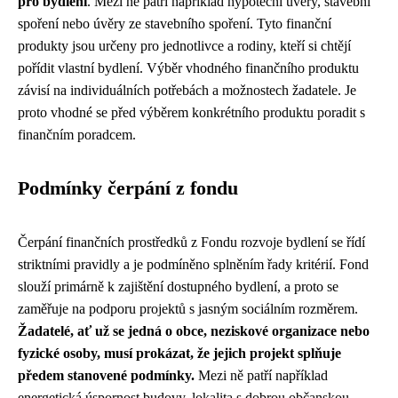
pro bydlení
. Mezi ně patří například hypoteční úvěry, stavební
spoření nebo úvěry ze stavebního spoření. Tyto finanční
produkty jsou určeny pro jednotlivce a rodiny, kteří si chtějí
pořídit vlastní bydlení. Výběr vhodného finančního produktu
závisí na individuálních potřebách a možnostech žadatele. Je
proto vhodné se před výběrem konkrétního produktu poradit s
finančním poradcem.
Podmínky čerpání z fondu
Čerpání finančních prostředků z Fondu rozvoje bydlení se řídí
striktními pravidly a je podmíněno splněním řady kritérií. Fond
slouží primárně k zajištění dostupného bydlení, a proto se
zaměřuje na podporu projektů s jasným sociálním rozměrem.
Žadatelé, ať už se jedná o obce, neziskové organizace nebo
fyzické osoby, musí prokázat, že jejich projekt splňuje
předem stanovené podmínky.
Mezi ně patří například
energetická úspornost budovy, lokalita s dobrou občanskou