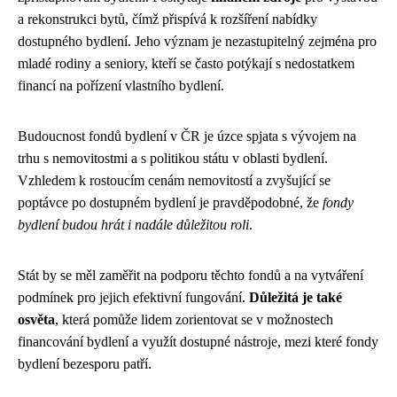
a rekonstrukci bytů, čímž přispívá k rozšíření nabídky
dostupného bydlení. Jeho význam je nezastupitelný zejména pro
mladé rodiny a seniory, kteří se často potýkají s nedostatkem
financí na pořízení vlastního bydlení.
Budoucnost fondů bydlení v ČR je úzce spjata s vývojem na
trhu s nemovitostmi a s politikou státu v oblasti bydlení.
Vzhledem k rostoucím cenám nemovitostí a zvyšující se
poptávce po dostupném bydlení je pravděpodobné, že
fondy
bydlení budou hrát i nadále důležitou roli
.
Stát by se měl zaměřit na podporu těchto fondů a na vytváření
podmínek pro jejich efektivní fungování.
Důležitá je také
osvěta
, která pomůže lidem zorientovat se v možnostech
financování bydlení a využít dostupné nástroje, mezi které fondy
bydlení bezesporu patří.