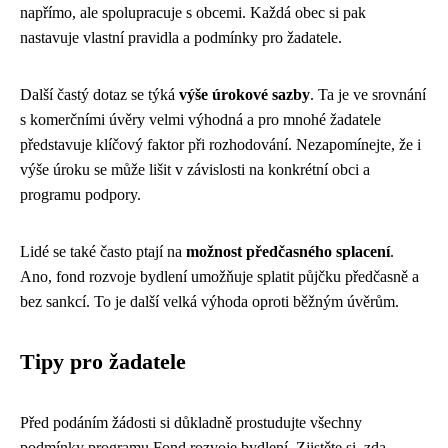
napřímo, ale spolupracuje s obcemi. Každá obec si pak
nastavuje vlastní pravidla a podmínky pro žadatele.
Další častý dotaz se týká
výše úrokové sazby
. Ta je ve srovnání
s komerčními úvěry velmi výhodná a pro mnohé žadatele
představuje klíčový faktor při rozhodování. Nezapomínejte, že i
výše úroku se může lišit v závislosti na konkrétní obci a
programu podpory.
Lidé se také často ptají na
možnost předčasného splacení
.
Ano, fond rozvoje bydlení umožňuje splatit půjčku předčasně a
bez sankcí. To je další velká výhoda oproti běžným úvěrům.
Tipy pro žadatele
Před podáním žádosti si důkladně prostudujte všechny
podmínky programu Fond rozvoje bydlení. Zjistěte si, zda