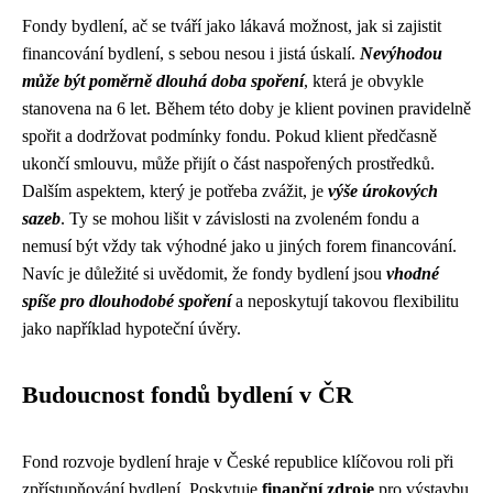
Fondy bydlení, ač se tváří jako lákavá možnost, jak si zajistit
financování bydlení, s sebou nesou i jistá úskalí.
Nevýhodou
může být poměrně dlouhá doba spoření
, která je obvykle
stanovena na 6 let. Během této doby je klient povinen pravidelně
spořit a dodržovat podmínky fondu. Pokud klient předčasně
ukončí smlouvu, může přijít o část naspořených prostředků.
Dalším aspektem, který je potřeba zvážit, je
výše úrokových
sazeb
. Ty se mohou lišit v závislosti na zvoleném fondu a
nemusí být vždy tak výhodné jako u jiných forem financování.
Navíc je důležité si uvědomit, že fondy bydlení jsou
vhodné
spíše pro dlouhodobé spoření
a neposkytují takovou flexibilitu
jako například hypoteční úvěry.
Budoucnost fondů bydlení v ČR
Fond rozvoje bydlení hraje v České republice klíčovou roli při
zpřístupňování bydlení. Poskytuje
finanční zdroje
pro výstavbu