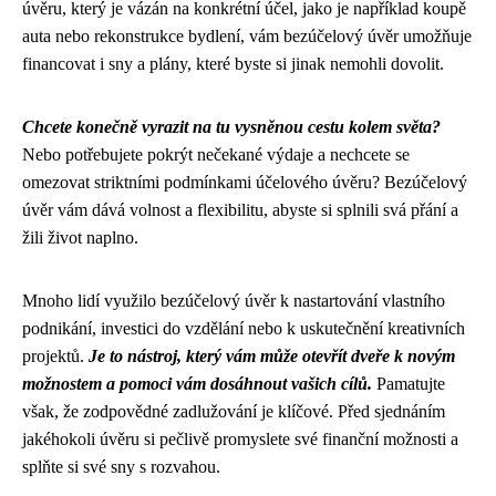
úvěru, který je vázán na konkrétní účel, jako je například koupě
auta nebo rekonstrukce bydlení, vám bezúčelový úvěr umožňuje
financovat i sny a plány, které byste si jinak nemohli dovolit.
Chcete konečně vyrazit na tu vysněnou cestu kolem světa?
Nebo potřebujete pokrýt nečekané výdaje a nechcete se
omezovat striktními podmínkami účelového úvěru? Bezúčelový
úvěr vám dává volnost a flexibilitu, abyste si splnili svá přání a
žili život naplno.
Mnoho lidí využilo bezúčelový úvěr k nastartování vlastního
podnikání, investici do vzdělání nebo k uskutečnění kreativních
projektů.
Je to nástroj, který vám může otevřít dveře k novým
možnostem a pomoci vám dosáhnout vašich cílů.
Pamatujte
však, že zodpovědné zadlužování je klíčové. Před sjednáním
jakéhokoli úvěru si pečlivě promyslete své finanční možnosti a
splňte si své sny s rozvahou.