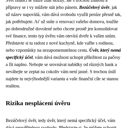
Svět financí se může zdát složitý, ale s trochou znalostí a
přípravy se i vy můžete stát jeho pánem.
Bezúčelový úvěr
, jak
už název napovídá, vám dává svobodu využít peníze přesně tak,
jak potřebujete. Ať už sníte o renovaci vašeho domova, toužíte
po dobrodružné dovolené nebo chcete prostě jen konsolidovat
své finance, tento typ úvěru vám otevírá dveře k vašim snům.
Představte si tu radost z nové kuchyně, kde vaříte s rodinou,
nebo vzpomínky na nezapomenutelnou cestu.
Úvěr, který nemá
specifický účel
, vám dává možnost uchopit příležitost za pačesy
a žít naplno. Nebojte se srovnávat nabídky od různých bank a
neváhejte se zeptat na cokoliv vám není jasné. S trochou úsilí
najdete tu nejvýhodnější variantu a vaše finanční cíle se stanou
realitou.
Rizika nesplácení úvěru
Bezúčelový úvěr, tedy úvěr, který nemá specifický účel, vám
dává neuvěřitelnou svobodu. Představte si, že můžete uchopit