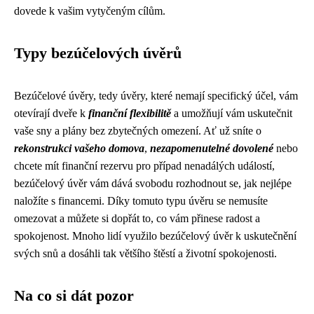
dovede k vašim vytyčeným cílům.
Typy bezúčelových úvěrů
Bezúčelové úvěry, tedy úvěry, které nemají specifický účel, vám
otevírají dveře k
finanční flexibilitě
a umožňují vám uskutečnit
vaše sny a plány bez zbytečných omezení. Ať už sníte o
rekonstrukci vašeho domova
,
nezapomenutelné dovolené
nebo
chcete mít finanční rezervu pro případ nenadálých událostí,
bezúčelový úvěr vám dává svobodu rozhodnout se, jak nejlépe
naložíte s financemi. Díky tomuto typu úvěru se nemusíte
omezovat a můžete si dopřát to, co vám přinese radost a
spokojenost. Mnoho lidí využilo bezúčelový úvěr k uskutečnění
svých snů a dosáhli tak většího štěstí a životní spokojenosti.
Na co si dát pozor