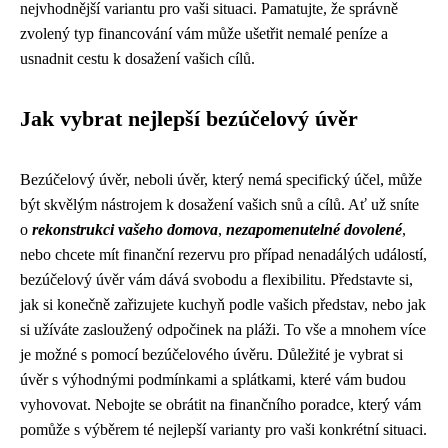
nejvhodnější variantu pro vaši situaci. Pamatujte, že správně
zvolený typ financování vám může ušetřit nemalé peníze a
usnadnit cestu k dosažení vašich cílů.
Jak vybrat nejlepší bezúčelový úvěr
Bezúčelový úvěr, neboli úvěr, který nemá specifický účel, může
být skvělým nástrojem k dosažení vašich snů a cílů. Ať už sníte
o
rekonstrukci vašeho domova
,
nezapomenutelné dovolené
,
nebo chcete mít finanční rezervu pro případ nenadálých událostí,
bezúčelový úvěr vám dává svobodu a flexibilitu. Představte si,
jak si konečně zařizujete kuchyň podle vašich představ, nebo jak
si užíváte zasloužený odpočinek na pláži. To vše a mnohem více
je možné s pomocí bezúčelového úvěru. Důležité je vybrat si
úvěr s výhodnými podmínkami a splátkami, které vám budou
vyhovovat. Nebojte se obrátit na finančního poradce, který vám
pomůže s výběrem té nejlepší varianty pro vaši konkrétní situaci.