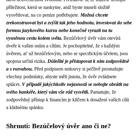
příležitost, která se naskytne, aniž byste museli složitě
vysvětlovat, na co peníze potřebujete.
Možná chcete
zrekonstruovat byt a zvýšit tak jeho hodnotu, investovat do sebe
formou jazykového kurzu nebo konečně vyrazit na tu
vysněnou cestu kolem světa.
Bezúčelový úvěr vám otevírá
dveře k vašim snům a cílům. Je pochopitelné, že s každým
úvěrem, ať už bezúčelovým, nebo se specifickým účelem, jsou
spojena určitá rizika.
Důležité je přistupovat k nim zodpovědně
a s rozvahou.
Před podpisem smlouvy si pečlivě prostudujte
všechny podmínky, abyste měli jistotu, že úvěr zvládnete
splácet.
V případě jakýchkoliv nejasností se nebojte obrátit na
svého bankéře, který vám vše rád vysvětlí.
Pamatujte, že
zodpovědný přístup k financím je klíčem k dosažení vašich cílů
a klidnému spánku.
Shrnutí: Bezúčelový úvěr ano či ne?