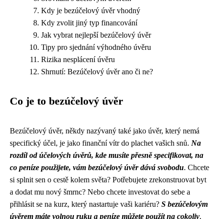
Kdy je bezúčelový úvěr vhodný
Kdy zvolit jiný typ financování
Jak vybrat nejlepší bezúčelový úvěr
Tipy pro sjednání výhodného úvěru
Rizika nesplácení úvěru
Shrnutí: Bezúčelový úvěr ano či ne?
Co je to bezúčelový úvěr
Bezúčelový úvěr, někdy nazývaný také jako úvěr, který nemá
specifický účel, je jako finanční vítr do plachet vašich snů.
Na
rozdíl od účelových úvěrů, kde musíte přesně specifikovat, na
co peníze použijete, vám bezúčelový úvěr dává svobodu
. Chcete
si splnit sen o cestě kolem světa? Potřebujete zrekonstruovat byt
a dodat mu nový šmrnc? Nebo chcete investovat do sebe a
přihlásit se na kurz, který nastartuje vaši kariéru?
S bezúčelovým
úvěrem máte volnou ruku a peníze můžete použít na cokoliv
,