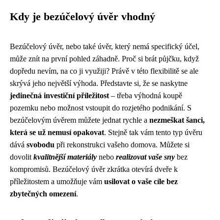
Kdy je bezúčelový úvěr vhodný
Bezúčelový úvěr, nebo také úvěr, který nemá specifický účel,
může znít na první pohled záhadně. Proč si brát půjčku, když
dopředu nevím, na co ji využiji? Právě v této flexibilitě se ale
skrývá jeho největší výhoda. Představte si, že se naskytne
jedinečná investiční příležitost
– třeba výhodná koupě
pozemku nebo možnost vstoupit do rozjetého podnikání. S
bezúčelovým úvěrem můžete jednat rychle a
nezmeškat šanci,
která se už nemusí opakovat
. Stejně tak vám tento typ úvěru
dává
svobodu
při rekonstrukci vašeho domova. Můžete si
dovolit
kvalitnější materiály
nebo
realizovat vaše sny
bez
kompromisů. Bezúčelový úvěr zkrátka otevírá dveře k
příležitostem a umožňuje vám
usilovat o vaše cíle bez
zbytečných omezení
.