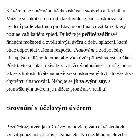
S úvěrem bez určeného účelu získáváte svobodu a flexibilitu.
Můžete si splnit sen o exotické dovolené, zrekonstruovat si
bydlení podle vlastních představ, nebo financovat kurz, který
posune vaši kariéru vpřed. Důležité je
pečlivě zvážit
své
finanční možnosti a zvolit si výši úvěru a dobu splácení, která
bude odpovídat vašemu rozpočtu.
Plánování
a zodpovědný
přístup jsou klíčem k tomu, aby vám úvěr přinesl radost a užitek.
Představte si, jak si užíváte zasloužený odpočinek u moře, nebo
jak se s hrdostí díváte na nově zrekonstruovaný byt – to vše díky
chytrému financování. Nebojte se
jít za svými sny
, s
promyšleným úvěrem je můžete proměnit v realitu!
Srovnání s účelovým úvěrem
Bezúčelový úvěr, jak už název napovídá, vám dává svobodu
využít peníze na cokoliv si zamanete. Na rozdíl od účelového