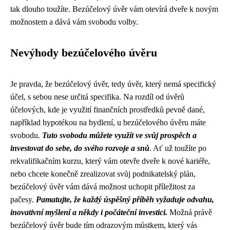
tak dlouho toužíte. Bezúčelový úvěr vám otevírá dveře k novým
možnostem a dává vám svobodu volby.
Nevýhody bezúčelového úvěru
Je pravda, že bezúčelový úvěr, tedy úvěr, který nemá specifický
účel, s sebou nese určitá specifika. Na rozdíl od úvěrů
účelových, kde je využití finančních prostředků pevně dané,
například hypotékou na bydlení, u bezúčelového úvěru máte
svobodu.
Tuto svobodu můžete využít ve svůj prospěch a
investovat do sebe, do svého rozvoje a snů
. Ať už toužíte po
rekvalifikačním kurzu, který vám otevře dveře k nové kariéře,
nebo chcete konečně zrealizovat svůj podnikatelský plán,
bezúčelový úvěr vám dává možnost uchopit příležitost za
pačesy.
Pamatujte, že každý úspěšný příběh vyžaduje odvahu,
inovativní myšlení a někdy i počáteční investici.
Možná právě
bezúčelový úvěr bude tím odrazovým můstkem, který vás