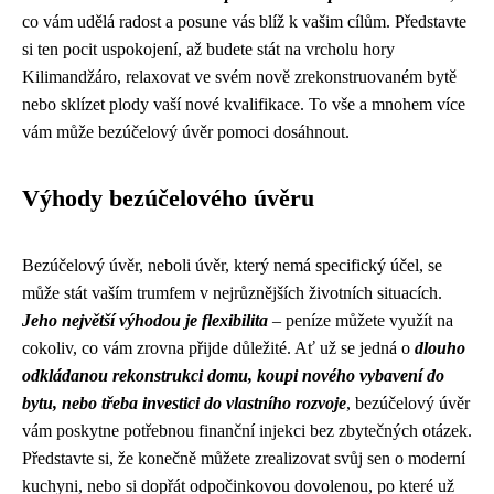
co vám udělá radost a posune vás blíž k vašim cílům. Představte
si ten pocit uspokojení, až budete stát na vrcholu hory
Kilimandžáro, relaxovat ve svém nově zrekonstruovaném bytě
nebo sklízet plody vaší nové kvalifikace. To vše a mnohem více
vám může bezúčelový úvěr pomoci dosáhnout.
Výhody bezúčelového úvěru
Bezúčelový úvěr, neboli úvěr, který nemá specifický účel, se
může stát vaším trumfem v nejrůznějších životních situacích.
Jeho největší výhodou je flexibilita
– peníze můžete využít na
cokoliv, co vám zrovna přijde důležité. Ať už se jedná o
dlouho
odkládanou rekonstrukci domu, koupi nového vybavení do
bytu, nebo třeba investici do vlastního rozvoje
, bezúčelový úvěr
vám poskytne potřebnou finanční injekci bez zbytečných otázek.
Představte si, že konečně můžete zrealizovat svůj sen o moderní
kuchyni, nebo si dopřát odpočinkovou dovolenou, po které už