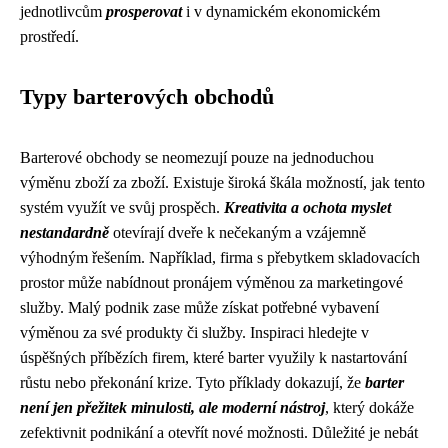
jednotlivcům
prosperovat
i v dynamickém ekonomickém
prostředí.
Typy barterových obchodů
Barterové obchody se neomezují pouze na jednoduchou
výměnu zboží za zboží. Existuje široká škála možností, jak tento
systém využít ve svůj prospěch.
Kreativita a ochota myslet
nestandardně
otevírají dveře k nečekaným a vzájemně
výhodným řešením. Například, firma s přebytkem skladovacích
prostor může nabídnout pronájem výměnou za marketingové
služby. Malý podnik zase může získat potřebné vybavení
výměnou za své produkty či služby. Inspiraci hledejte v
úspěšných příbězích firem, které barter využily k nastartování
růstu nebo překonání krize. Tyto příklady dokazují, že
barter
není jen přežitek minulosti, ale moderní nástroj
, který dokáže
zefektivnit podnikání a otevřít nové možnosti. Důležité je nebát