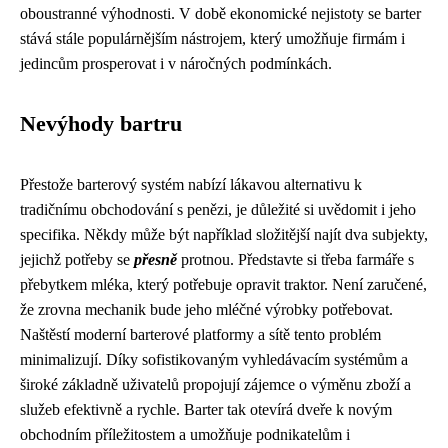
oboustranné výhodnosti. V době ekonomické nejistoty se barter
stává stále populárnějším nástrojem, který umožňuje firmám i
jedincům prosperovat i v náročných podmínkách.
Nevýhody bartru
Přestože barterový systém nabízí lákavou alternativu k
tradičnímu obchodování s penězi, je důležité si uvědomit i jeho
specifika. Někdy může být například složitější najít dva subjekty,
jejichž potřeby se
přesně
protnou. Představte si třeba farmáře s
přebytkem mléka, který potřebuje opravit traktor. Není zaručené,
že zrovna mechanik bude jeho mléčné výrobky potřebovat.
Naštěstí moderní barterové platformy a sítě tento problém
minimalizují. Díky sofistikovaným vyhledávacím systémům a
široké základně uživatelů propojují zájemce o výměnu zboží a
služeb efektivně a rychle. Barter tak otevírá dveře k novým
obchodním příležitostem a umožňuje podnikatelům i