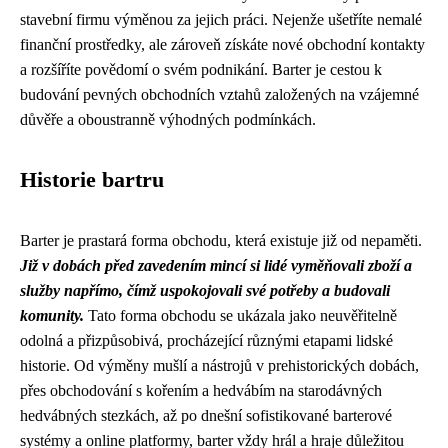
stavební firmu výměnou za jejich práci. Nejenže ušetříte nemalé
finanční prostředky, ale zároveň získáte nové obchodní kontakty
a rozšíříte povědomí o svém podnikání. Barter je cestou k
budování pevných obchodních vztahů založených na vzájemné
důvěře a oboustranně výhodných podmínkách.
Historie bartru
Barter je prastará forma obchodu, která existuje již od nepaměti.
Již v dobách před zavedením mincí si lidé vyměňovali zboží a
služby napřímo, čímž uspokojovali své potřeby a budovali
komunity.
Tato forma obchodu se ukázala jako neuvěřitelně
odolná a přizpůsobivá, procházející různými etapami lidské
historie. Od výměny mušlí a nástrojů v prehistorických dobách,
přes obchodování s kořením a hedvábím na starodávných
hedvábných stezkách, až po dnešní sofistikované barterové
systémy a online platformy, barter vždy hrál a hraje důležitou