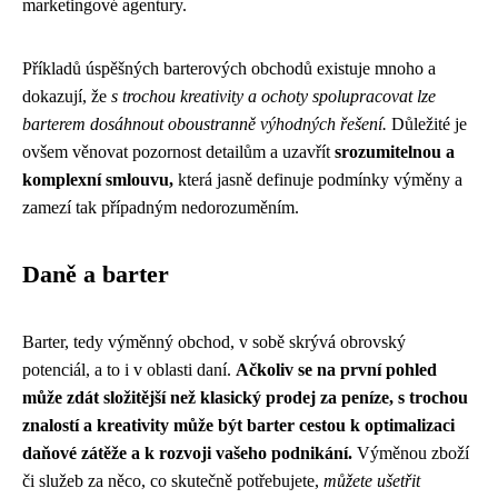
marketingové agentury.
Příkladů úspěšných barterových obchodů existuje mnoho a
dokazují, že
s trochou kreativity a ochoty spolupracovat lze
barterem dosáhnout oboustranně výhodných řešení.
Důležité je
ovšem věnovat pozornost detailům a uzavřít
srozumitelnou a
komplexní smlouvu,
která jasně definuje podmínky výměny a
zamezí tak případným nedorozuměním.
Daně a barter
Barter, tedy výměnný obchod, v sobě skrývá obrovský
potenciál, a to i v oblasti daní.
Ačkoliv se na první pohled
může zdát složitější než klasický prodej za peníze, s trochou
znalostí a kreativity může být barter cestou k optimalizaci
daňové zátěže a k rozvoji vašeho podnikání.
Výměnou zboží
či služeb za něco, co skutečně potřebujete,
můžete ušetřit