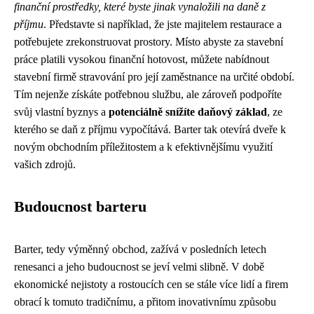
finanční prostředky, které byste jinak vynaložili na daně z
příjmu
. Představte si například, že jste majitelem restaurace a
potřebujete zrekonstruovat prostory. Místo abyste za stavební
práce platili vysokou finanční hotovost, můžete nabídnout
stavební firmě stravování pro její zaměstnance na určité období.
Tím nejenže získáte potřebnou službu, ale zároveň podpoříte
svůj vlastní byznys a
potenciálně snížíte daňový základ
, ze
kterého se daň z příjmu vypočítává. Barter tak otevírá dveře k
novým obchodním příležitostem a k efektivnějšímu využití
vašich zdrojů.
Budoucnost barteru
Barter, tedy výměnný obchod, zažívá v posledních letech
renesanci a jeho budoucnost se jeví velmi slibně. V době
ekonomické nejistoty a rostoucích cen se stále více lidí a firem
obrací k tomuto tradičnímu, a přitom inovativnímu způsobu