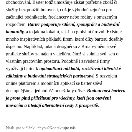
obchodování. Barter totiž umožňuje získat potřebné zboží či
služby bez použití hotovosti, což je výhodné zejména pro
začínající podnikatele, freelancery nebo rodiny s omezeným
rozpočtem.
Barter podporuje sdílení, spolupráci a budování
komunity,
a to jak na lokální, tak i na globální úrovni. Existuje
mnoho inspirativních příkladů firem, které díky barteru dosáhly
úspěchu. Například, mladá designérka z Brna vyměnila své
grafické služby za nájem v ateliéru, čímž si splnila svůj sen o
vlastním pracovním prostoru. Podobně i zavedené firmy
využívají barter k
optimalizaci nákladů, rozšiřování klientské
základny a budování strategických partnerství.
S rozvojem
online platforem a mobilních aplikací se barter stává
dostupnějším a jednodušším než kdy dříve.
Budoucnost barteru
je proto plná příležitostí pro všechny, kteří jsou otevřeni
inovacím a hledají alternativní cesty k prosperitě.
Našli jste v článku chybu?
Kontaktujte nás