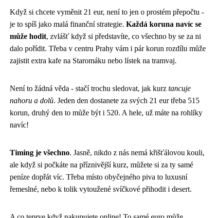
Když si chcete vyměnit 21 eur, není to jen o prostém přepočtu -
je to spíš jako malá finanční strategie.
Každá koruna navíc se
může hodit
, zvlášť když si představíte, co všechno by se za ni
dalo pořídit. Třeba v centru Prahy vám i pár korun rozdílu může
zajistit extra kafe na Staromáku nebo lístek na tramvaj.
Není to žádná věda - stačí trochu sledovat, jak kurz
tancuje
nahoru a dolů
. Jeden den dostanete za svých 21 eur třeba 515
korun, druhý den to může být i 520. A hele, už máte na rohlíky
navíc!
Timing je všechno
. Jasně, nikdo z nás nemá křišťálovou kouli,
ale když si počkáte na příznivější kurz, můžete si za ty samé
peníze dopřát víc. Třeba místo obyčejného piva to luxusní
řemeslné, nebo k tolik vytoužené svíčkové přihodit i desert.
A co teprve když nakupujete online! To samé euro může