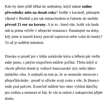
Kdo by dnes ještě běhal do směnárny, když máme
online
převodníky měn na dosah ruky
? Sedíte v kavárně, plánujete
víkend v Berlíně a jen tak mimochodem si ťuknete do mobilu
převod 21 eur na koruny
. A je to - hned víte, kolik vás bude
stát ta prima večeře v německé restauraci. Pamatujete na doby,
kdy jsme si museli kurzy pracně zapisovat nebo volat do banky?
To už je naštěstí minulost.
Dneska si prostě jen v klidu usrkáváte kávu a během pár vteřin
máte jasno, s jakým rozpočtem můžete počítat. Třeba když si
chcete přivézt domů ty voňavé francouzské sýry nebo láhev
italského vína. A nejlepší na tom je, že se nemusíte stresovat s
přepočítáváním - prostě si užíváte svoji cestu a víte, že
finance
máte pod palcem
. Konečně můžete bez obav vybírat dárečky
pro rodinu a nemuset se bát, že vás ta radost z nakupování přijde
draho.