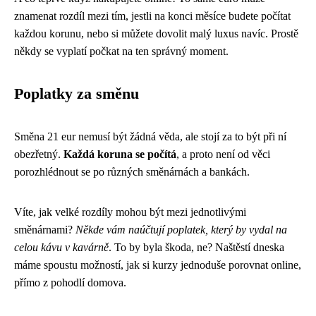
znamenat rozdíl mezi tím, jestli na konci měsíce budete počítat
každou korunu, nebo si můžete dovolit malý luxus navíc. Prostě
někdy se vyplatí počkat na ten správný moment.
Poplatky za směnu
Směna 21 eur nemusí být žádná věda, ale stojí za to být při ní
obezřetný.
Každá koruna se počítá
, a proto není od věci
porozhlédnout se po různých směnárnách a bankách.
Víte, jak velké rozdíly mohou být mezi jednotlivými
směnárnami?
Někde vám naúčtují poplatek, který by vydal na
celou kávu v kavárně
. To by byla škoda, ne? Naštěstí dneska
máme spoustu možností, jak si kurzy jednoduše porovnat online,
přímo z pohodlí domova.