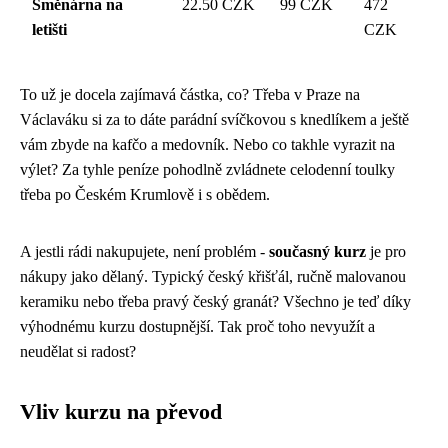
Směnárna na
22.50 CZK
99 CZK
472
letišti
CZK
To už je docela zajímavá částka, co? Třeba v Praze na
Václaváku si za to dáte parádní svíčkovou s knedlíkem a ještě
vám zbyde na kafčo a medovník. Nebo co takhle vyrazit na
výlet? Za tyhle peníze pohodlně zvládnete celodenní toulky
třeba po Českém Krumlově i s obědem.
A jestli rádi nakupujete, není problém -
současný kurz
je pro
nákupy jako dělaný. Typický český křišťál, ručně malovanou
keramiku nebo třeba pravý český granát? Všechno je teď díky
výhodnému kurzu dostupnější. Tak proč toho nevyužít a
neudělat si radost?
Vliv kurzu na převod