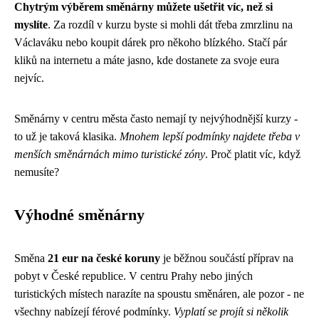
Chytrým výběrem směnárny můžete ušetřit víc, než si
myslíte
. Za rozdíl v kurzu byste si mohli dát třeba zmrzlinu na
Václaváku nebo koupit dárek pro někoho blízkého. Stačí pár
kliků na internetu a máte jasno, kde dostanete za svoje eura
nejvíc.
Směnárny v centru města často nemají ty nejvýhodnější kurzy -
to už je taková klasika.
Mnohem lepší podmínky najdete třeba v
menších směnárnách mimo turistické zóny
. Proč platit víc, když
nemusíte?
Výhodné směnárny
Směna
21 eur na české koruny
je běžnou součástí příprav na
pobyt v České republice. V centru Prahy nebo jiných
turistických místech narazíte na spoustu směnáren, ale pozor - ne
všechny nabízejí férové podmínky.
Vyplatí se projít si několik