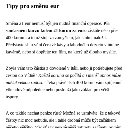
Tipy pro směnu eur
Směna 21 eur nemusí být jen nudná finanční operace.
Při
současném kurzu kolem 21 korun za euro
získáte něco přes
400 korun - a to už stojí za zamyšlení, jak s nimi naložit.
Představte si tu vůni čerstvé kávy a lahodného dezertu v útulné
kavárně, nebo si dopřejte ten film, na který už dlouho myslíte.
Zbyla vám tato částka z dovolené v Itálii nebo ji potřebujete před
cestou do Vídně?
Každá koruna se počítá a i menší obnos může
udělat velkou radost.
Třeba právě těch 400 korun vám zpříjemní
víkendové odpoledne nebo poslouží jako základ pro větší
úspory.
A co takhle nechat peníze růst? Možná se usmíváte, že z takové
částky nic moc nebude, ale i tahle drobná může být začátkem
něčeho většího. Vždyť i ty nejkrásnější zahrady začínaly prvním