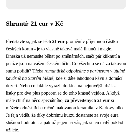
Shrnutí: 21 eur v Kč
Představte si, jak se těch
21 eur
promění v příjemnou částku
českých korun - je to vlastně taková malá finanční magie.
Dneska už nemusíte běhat po směnárnách, stačí pár kliknutí a
peníze jsou na vašem českém účtu. Co všechno se dá za takovou
sumu pořídit? Třeba
romantické odpoledne s partnerem v útulné
kavárně na Starém Městě
, kde si dáte lahodnou kávu a domácí
dezert. Nebo co takhle vyrazit do kina na nejnovější trhák -
lístky pro dva plus popcorn se do toho krásně vejdou. A když
máte chuť na něco speciálního,
za převedených 21 eur
si
můžete odnést třeba ručně malovanou keramiku z Karlovy ulice.
Je fajn vědět, že díky dobrému kurzu dostanete za svoje eura
slušnou hodnotu - a pak už je jen na vás, jak si ten malý poklad
užijete.