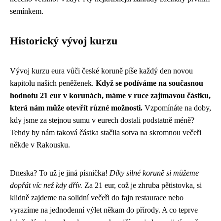
semínkem.
Historický vývoj kurzu
Vývoj kurzu eura vůči české koruně píše každý den novou
kapitolu našich peněženek.
Když se podíváme na současnou
hodnotu 21 eur v korunách, máme v ruce zajímavou částku,
která nám může otevřít různé možnosti.
Vzpomínáte na doby,
kdy jsme za stejnou sumu v eurech dostali podstatně méně?
Tehdy by nám taková částka stačila sotva na skromnou večeři
někde v Rakousku.
Dneska? To už je jiná písnička!
Díky silné koruně si můžeme
dopřát víc než kdy dřív.
Za 21 eur, což je zhruba pětistovka, si
klidně zajdeme na solidní večeři do fajn restaurace nebo
vyrazíme na jednodenní výlet někam do přírody. A co teprve