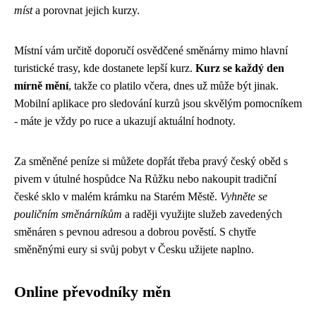
míst
a porovnat jejich kurzy.
Místní vám určitě doporučí osvědčené směnárny mimo hlavní
turistické trasy, kde dostanete lepší kurz.
Kurz se každý den
mírně mění
, takže co platilo včera, dnes už může být jinak.
Mobilní aplikace pro sledování kurzů jsou skvělým pomocníkem
- máte je vždy po ruce a ukazují aktuální hodnoty.
Za směněné peníze si můžete dopřát třeba pravý český oběd s
pivem v útulné hospůdce Na Růžku nebo nakoupit tradiční
české sklo v malém krámku na Starém Městě.
Vyhněte se
pouličním směnárníkům
a raději využijte služeb zavedených
směnáren s pevnou adresou a dobrou pověstí. S chytře
směněnými eury si svůj pobyt v Česku užijete naplno.
Online převodníky měn