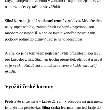
když plánujeme dovolenou v zahraničí - najednou zjistíme, že
nám rozpočet vystačí na víc zážitků.
Silná koruna je náš současný trumf v rukávu.
Mrkněte třeba
na ty super nabídky zahraničních e-shopů - najednou jsou
mnohem dostupnější. Nebo co takhle konečně poslat balík
podpory rodině do ciziny? Teď je na to ideální čas.
A víte, co je na tom všem nejlepší? Tyhle příležitosti jsou tady
pro každého z nás. Stačí jen trochu přemýšlet, plánovat a nebát
se je využít.
Každá koruna má svou cenu a každé euro svůj
příběh.
Využití české koruny
Představte si, že máte v kapse 21 eur - v přepočtu na naši měnu
je to zhruba pětistovka.
Silná česká koruna
nám teď hraje do