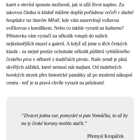
karet a otevírá spoustu možností, jak si užít život naplno. Za
takovou částku si klidně můžete dopřát
pořádnou večeři v útulné
hospůdce na Starém Městě
, kde vám naservírují voňavou
svíčkovou s knedlíkem. Nebo co takhle
vyrazit za kulturou
?
Pětistovka vám vystačí na několik vstupů do našich
nejkrásnějších muzeí a galerií. A když už jsme u těch českých
klasik - za stejné peníze ochutnáte
několik půllitrů vyhlášeného
českého piva
v některé z tradičních pivnic. Naše země je plná
skvělých zážitků, které nemusí stát majlant. Od malebných
horských stezek přes historické památky až po moderní nákupní
centra - teď je ta pravá chvíle vyrazit na průzkum!
Dvacet jedna eur, pomyslel si pan Vomáčka, to už by
na ty české koruny mohlo stačit.
Přemysl Kropáček