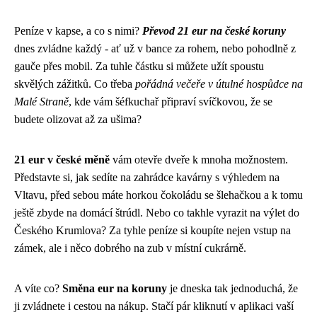
Peníze v kapse, a co s nimi?
Převod 21 eur na české koruny
dnes zvládne každý - ať už v bance za rohem, nebo pohodlně z
gauče přes mobil. Za tuhle částku si můžete užít spoustu
skvělých zážitků. Co třeba
pořádná večeře v útulné hospůdce na
Malé Straně
, kde vám šéfkuchař připraví svíčkovou, že se
budete olizovat až za ušima?
21 eur v české měně
vám otevře dveře k mnoha možnostem.
Představte si, jak sedíte na zahrádce kavárny s výhledem na
Vltavu, před sebou máte horkou čokoládu se šlehačkou a k tomu
ještě zbyde na domácí štrúdl. Nebo co takhle vyrazit na výlet do
Českého Krumlova? Za tyhle peníze si koupíte nejen vstup na
zámek, ale i něco dobrého na zub v místní cukrárně.
A víte co?
Směna eur na koruny
je dneska tak jednoduchá, že
ji zvládnete i cestou na nákup. Stačí pár kliknutí v aplikaci vaší