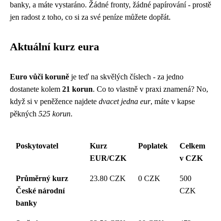
banky, a máte vystaráno. Žádné fronty, žádné papírování - prostě
jen radost z toho, co si za své peníze můžete dopřát.
Aktuální kurz eura
Euro vůči koruně
je teď na skvělých číslech - za jedno
dostanete kolem
21 korun
. Co to vlastně v praxi znamená? No,
když si v peněžence najdete
dvacet jedna eur
, máte v kapse
pěkných
525 korun
.
Poskytovatel
Kurz
Poplatek
Celkem
EUR/CZK
v CZK
Průměrný kurz
23.80 CZK
0 CZK
500
České národní
CZK
banky